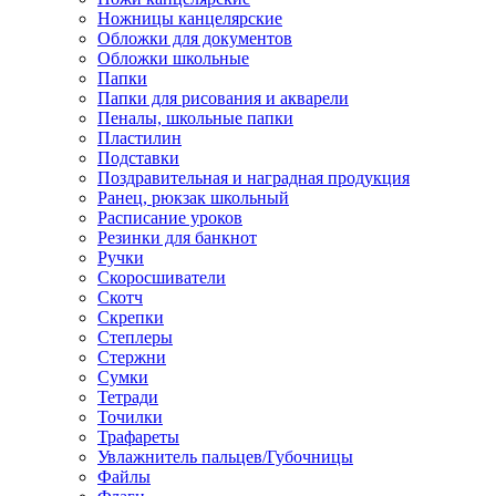
Ножницы канцелярские
Обложки для документов
Обложки школьные
Папки
Папки для рисования и акварели
Пеналы, школьные папки
Пластилин
Подставки
Поздравительная и наградная продукция
Ранец, рюкзак школьный
Расписание уроков
Резинки для банкнот
Ручки
Скоросшиватели
Скотч
Скрепки
Степлеры
Стержни
Сумки
Тетради
Точилки
Трафареты
Увлажнитель пальцев/Губочницы
Файлы