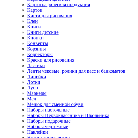
Картографическая продукция
Картон
Кисти для рисования
Клеи
Книги
Книги детские
Кнопки
Конверты
Корзины
Корректоры
Краски для рисования
Ластики
Ленты чековые, ролики для касс и банкоматов
Линейки
Лотки
Лупа
Маркеры
Мел
Мешок для сменной обуви
Наборы настольные
Наборы Первоклассника и Школьника
Наборы подарочные
Наборы чертежные
Наклейки
Ножи канцелярские