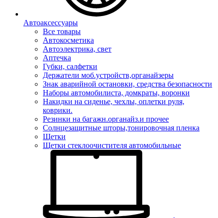
Автоаксессуары
Все товары
Автокосметика
Автоэлектрика, свет
Аптечка
Губки, салфетки
Держатели моб.устройств,органайзеры
Знак аварийной остановки, средства безопасности
Наборы автомобилиста, домкраты, воронки
Накидки на сиденье, чехлы, оплетки руля,
коврики.
Резинки на багажн.органайз.и прочее
Солнцезащитные шторы,тонировочная пленка
Щетки
Щетки стеклоочистителя автомобильные