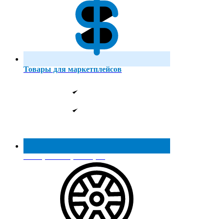
Товары для маркетплейсов
Реестр МинПромТорга