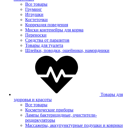
Все товары
Груминг
Игрушки
Когтеточки
Коррекция поведения
Миски контенейры для корма
Переноски
Средства от паразитов
Товары для туалета
Шлейки, поводки, ошейники, намордники
Товары для
здоровья и красоты
Все товары
Косметические приборы
Лампы бактерицидные, очистители-
рециркуляторы
Массажеры, аккупунктурные подушки и коврики