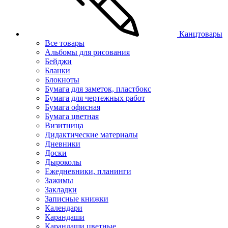
Канцтовары
Все товары
Альбомы для рисования
Бейджи
Бланки
Блокноты
Бумага для заметок, пластбокс
Бумага для чертежных работ
Бумага офисная
Бумага цветная
Визитница
Дидактические материалы
Дневники
Доски
Дыроколы
Ежедневники, планинги
Зажимы
Закладки
Записные книжки
Календари
Карандаши
Карандаши цветные