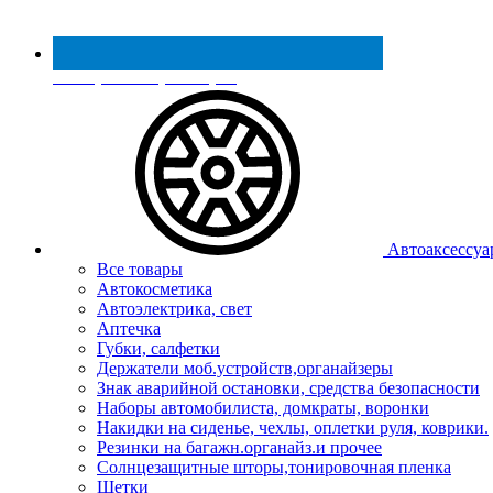
Реестр МинПромТорга
Автоаксессуа
Все товары
Автокосметика
Автоэлектрика, свет
Аптечка
Губки, салфетки
Держатели моб.устройств,органайзеры
Знак аварийной остановки, средства безопасности
Наборы автомобилиста, домкраты, воронки
Накидки на сиденье, чехлы, оплетки руля, коврики.
Резинки на багажн.органайз.и прочее
Солнцезащитные шторы,тонировочная пленка
Щетки