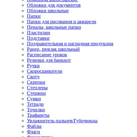
Обложки для документов
Обложки школьные
Папки
Папки для рисования и акварели
Пеналы, школьные папки
Пластилин
Подставки
Поздравительная и наградная продукция
Ранец, рюкзак школьный
Расписание уроков
Резинки для банкнот
Ручки
Скоросшиватели
Скотч
Скрепки
Степлеры
Стержни
Сумки
Тетради
Точилки
Трафареты
Увлажнитель пальцев/Губочницы
Файлы
Флаги