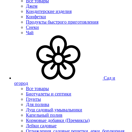
Все товары
Джем
Кондитерские изделия
Конфетки
Продукты быстрого приготовления
Снеки
Чай
Сад и
огород
Все товары
Биотуалеты и септики
Грунты
Для полива
Душ садовый,умывальники
Капельный полив
Кормовые добавки (Премиксы)
Лейки садовые
Ограждения, садовые решетки, арки, бордюрная