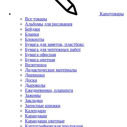
Канцтовары
Все товары
Альбомы для рисования
Бейджи
Бланки
Блокноты
Бумага для заметок, пластбокс
Бумага для чертежных работ
Бумага офисная
Бумага цветная
Визитница
Дидактические материалы
Дневники
Доски
Дыроколы
Ежедневники, планинги
Зажимы
Закладки
Записные книжки
Календари
Карандаши
Карандаши цветные
Картографическая продукция