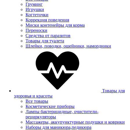
Груминг
Игрушки
Когтеточки
Коррекция поведения
Миски контенейры для корма
Переноски
Средства от паразитов
Товары для туалета
Шлейки, поводки, ошейники, намордники
Товары для
здоровья и красоты
Все товары
Косметические приборы
Лампы бактерицидные, очистители-
рециркуляторы
Массажеры, аккупунктурные подушки и коврики
Наборы для маникюра,педикюра