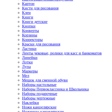
Картон
Кисти для рисования
Клеи
Книги
Книги детские
Кнопки
Конверты
Корзины
Корректоры
Краски для рисования
Ластики
Ленты чековые, ролики для касс и банкоматов
Линейки
Лотки
Лупа
Маркеры
Мел
Мешок для сменной обуви
Наборы настольные
Наборы Первоклассника и Школьника
Наборы подарочные
Наборы чертежные
Наклейки
Ножи канцелярские
Ножницы канцелярские