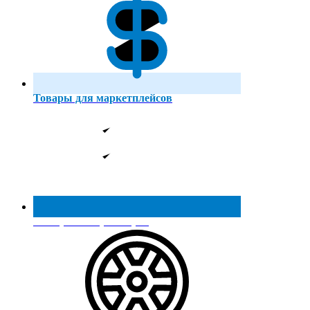
Товары для маркетплейсов
Реестр МинПромТорга