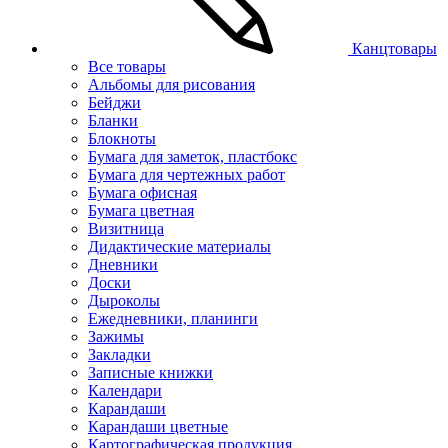
Канцтовары
Все товары
Альбомы для рисования
Бейджи
Бланки
Блокноты
Бумага для заметок, пластбокс
Бумага для чертежных работ
Бумага офисная
Бумага цветная
Визитница
Дидактические материалы
Дневники
Доски
Дыроколы
Ежедневники, планинги
Зажимы
Закладки
Записные книжки
Календари
Карандаши
Карандаши цветные
Картографическая продукция