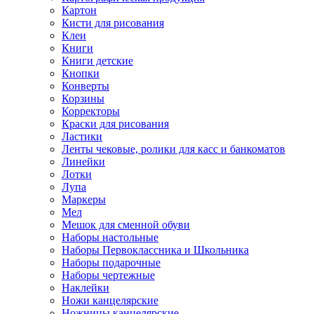
Картон
Кисти для рисования
Клеи
Книги
Книги детские
Кнопки
Конверты
Корзины
Корректоры
Краски для рисования
Ластики
Ленты чековые, ролики для касс и банкоматов
Линейки
Лотки
Лупа
Маркеры
Мел
Мешок для сменной обуви
Наборы настольные
Наборы Первоклассника и Школьника
Наборы подарочные
Наборы чертежные
Наклейки
Ножи канцелярские
Ножницы канцелярские