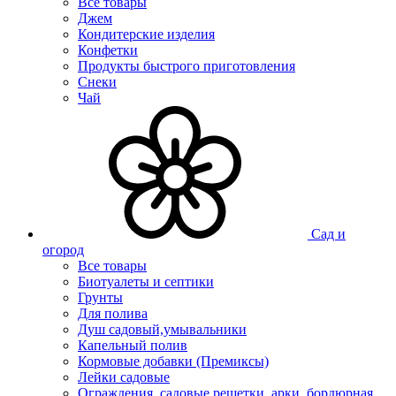
Все товары
Джем
Кондитерские изделия
Конфетки
Продукты быстрого приготовления
Снеки
Чай
Сад и
огород
Все товары
Биотуалеты и септики
Грунты
Для полива
Душ садовый,умывальники
Капельный полив
Кормовые добавки (Премиксы)
Лейки садовые
Ограждения, садовые решетки, арки, бордюрная