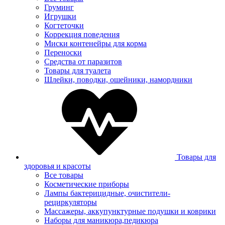
Груминг
Игрушки
Когтеточки
Коррекция поведения
Миски контенейры для корма
Переноски
Средства от паразитов
Товары для туалета
Шлейки, поводки, ошейники, намордники
Товары для
здоровья и красоты
Все товары
Косметические приборы
Лампы бактерицидные, очистители-
рециркуляторы
Массажеры, аккупунктурные подушки и коврики
Наборы для маникюра,педикюра