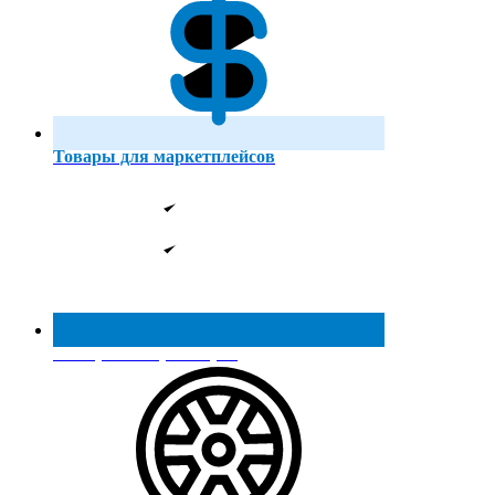
Товары для маркетплейсов
Реестр МинПромТорга