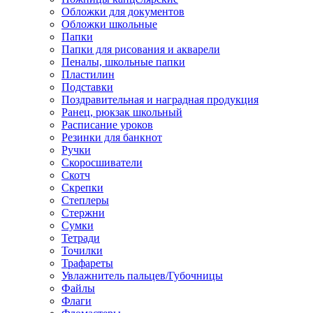
Обложки для документов
Обложки школьные
Папки
Папки для рисования и акварели
Пеналы, школьные папки
Пластилин
Подставки
Поздравительная и наградная продукция
Ранец, рюкзак школьный
Расписание уроков
Резинки для банкнот
Ручки
Скоросшиватели
Скотч
Скрепки
Степлеры
Стержни
Сумки
Тетради
Точилки
Трафареты
Увлажнитель пальцев/Губочницы
Файлы
Флаги