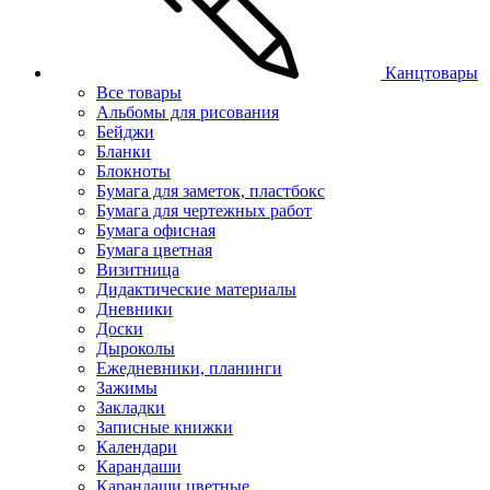
Канцтовары
Все товары
Альбомы для рисования
Бейджи
Бланки
Блокноты
Бумага для заметок, пластбокс
Бумага для чертежных работ
Бумага офисная
Бумага цветная
Визитница
Дидактические материалы
Дневники
Доски
Дыроколы
Ежедневники, планинги
Зажимы
Закладки
Записные книжки
Календари
Карандаши
Карандаши цветные