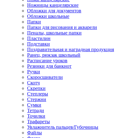
Ножницы канцелярские
Обложки для документов
Обложки школьные
Папки
Папки для рисования и акварели
Пеналы, школьные папки
Пластилин
Подставки
Поздравительная и наградная продукция
Ранец, рюкзак школьный
Расписание уроков
Резинки для банкнот
Ручки
Скоросшиватели
Скотч
Скрепки
Степлеры
Стержни
Сумки
Тетради
Точилки
Трафареты
Увлажнитель пальцев/Губочницы
Файлы