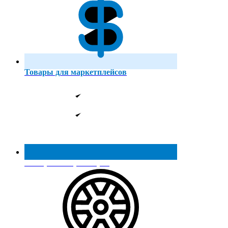
Товары для маркетплейсов
Реестр МинПромТорга