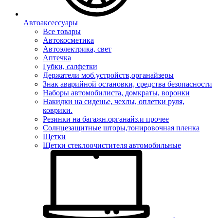
Автоаксессуары
Все товары
Автокосметика
Автоэлектрика, свет
Аптечка
Губки, салфетки
Держатели моб.устройств,органайзеры
Знак аварийной остановки, средства безопасности
Наборы автомобилиста, домкраты, воронки
Накидки на сиденье, чехлы, оплетки руля,
коврики.
Резинки на багажн.органайз.и прочее
Солнцезащитные шторы,тонировочная пленка
Щетки
Щетки стеклоочистителя автомобильные