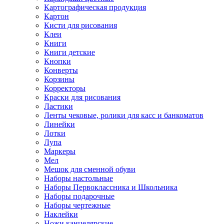
Картографическая продукция
Картон
Кисти для рисования
Клеи
Книги
Книги детские
Кнопки
Конверты
Корзины
Корректоры
Краски для рисования
Ластики
Ленты чековые, ролики для касс и банкоматов
Линейки
Лотки
Лупа
Маркеры
Мел
Мешок для сменной обуви
Наборы настольные
Наборы Первоклассника и Школьника
Наборы подарочные
Наборы чертежные
Наклейки
Ножи канцелярские