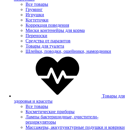
Все товары
Груминг
Игрушки
Когтеточки
Коррекция поведения
Миски контенейры для корма
Переноски
Средства от паразитов
Товары для туалета
Шлейки, поводки, ошейники, намордники
Товары для
здоровья и красоты
Все товары
Косметические приборы
Лампы бактерицидные, очистители-
рециркуляторы
Массажеры, аккупунктурные подушки и коврики