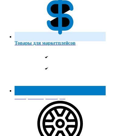
Товары для маркетплейсов
Реестр МинПромТорга