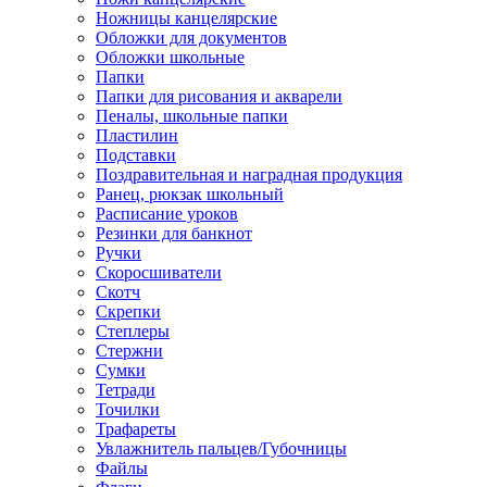
Ножницы канцелярские
Обложки для документов
Обложки школьные
Папки
Папки для рисования и акварели
Пеналы, школьные папки
Пластилин
Подставки
Поздравительная и наградная продукция
Ранец, рюкзак школьный
Расписание уроков
Резинки для банкнот
Ручки
Скоросшиватели
Скотч
Скрепки
Степлеры
Стержни
Сумки
Тетради
Точилки
Трафареты
Увлажнитель пальцев/Губочницы
Файлы