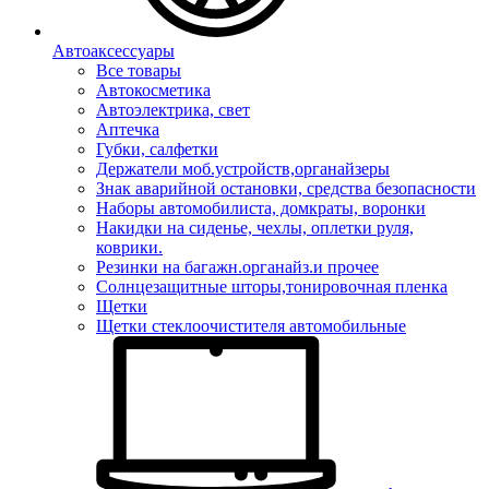
Автоаксессуары
Все товары
Автокосметика
Автоэлектрика, свет
Аптечка
Губки, салфетки
Держатели моб.устройств,органайзеры
Знак аварийной остановки, средства безопасности
Наборы автомобилиста, домкраты, воронки
Накидки на сиденье, чехлы, оплетки руля,
коврики.
Резинки на багажн.органайз.и прочее
Солнцезащитные шторы,тонировочная пленка
Щетки
Щетки стеклоочистителя автомобильные