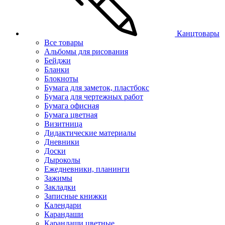
Канцтовары
Все товары
Альбомы для рисования
Бейджи
Бланки
Блокноты
Бумага для заметок, пластбокс
Бумага для чертежных работ
Бумага офисная
Бумага цветная
Визитница
Дидактические материалы
Дневники
Доски
Дыроколы
Ежедневники, планинги
Зажимы
Закладки
Записные книжки
Календари
Карандаши
Карандаши цветные