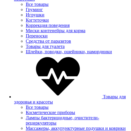
Все товары
Груминг
Игрушки
Когтеточки
Коррекция поведения
Миски контенейры для корма
Переноски
Средства от паразитов
Товары для туалета
Шлейки, поводки, ошейники, намордники
Товары для
здоровья и красоты
Все товары
Косметические приборы
Лампы бактерицидные, очистители-
рециркуляторы
Массажеры, аккупунктурные подушки и коврики