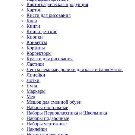
Картографическая продукция
Картон
Кисти для рисования
Клеи
Книги
Книги детские
Кнопки
Конверты
Корзины
Корректоры
Краски для рисования
Ластики
Ленты чековые, ролики для касс и банкоматов
Линейки
Лотки
Лупа
Маркеры
Мел
Мешок для сменной обуви
Наборы настольные
Наборы Первоклассника и Школьника
Наборы подарочные
Наборы чертежные
Наклейки
Ножи канцелярские