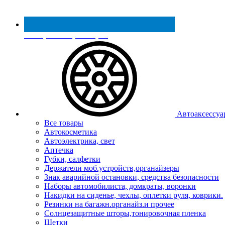
Реестр МинПромТорга
Автоаксессуа
Все товары
Автокосметика
Автоэлектрика, свет
Аптечка
Губки, салфетки
Держатели моб.устройств,органайзеры
Знак аварийной остановки, средства безопасности
Наборы автомобилиста, домкраты, воронки
Накидки на сиденье, чехлы, оплетки руля, коврики.
Резинки на багажн.органайз.и прочее
Солнцезащитные шторы,тонировочная пленка
Щетки