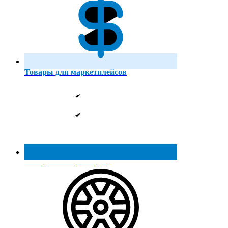
Товары для маркетплейсов
Реестр МинПромТорга