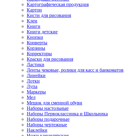
Картографическая продукция
Картон
Кисти для рисования
Клеи
Книги
Книги детские
Кнопки
Конверты
Корзины
Корректоры
Краски для рисования
Ластики
Ленты чековые, ролики для касс и банкоматов
Линейки
Лотки
Лупа
Маркеры
Мел
Мешок для сменной обуви
Наборы настольные
Наборы Первоклассника и Школьника
Наборы подарочные
Наборы чертежные
Наклейки
Ножи канцелярские