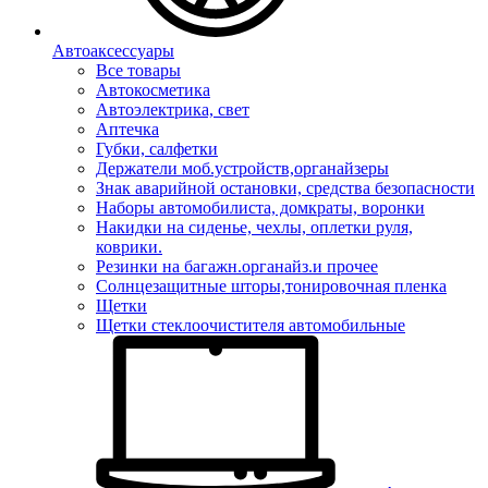
Автоаксессуары
Все товары
Автокосметика
Автоэлектрика, свет
Аптечка
Губки, салфетки
Держатели моб.устройств,органайзеры
Знак аварийной остановки, средства безопасности
Наборы автомобилиста, домкраты, воронки
Накидки на сиденье, чехлы, оплетки руля,
коврики.
Резинки на багажн.органайз.и прочее
Солнцезащитные шторы,тонировочная пленка
Щетки
Щетки стеклоочистителя автомобильные