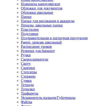
Ножницы канцелярские
Обложки для документов
Обложки школьные
Папки
Папки для рисования и акварели
Пеналы, школьные папки
Пластилин
Подставки
Поздравительная и наградная продукция
Ранец, рюкзак школьный
Расписание уроков
Резинки для банкнот
Ручки
Скоросшиватели
Скотч
Скрепки
Степлеры
Стержни
Сумки
Тетради
Точилки
Трафареты
Увлажнитель пальцев/Губочницы
Файлы