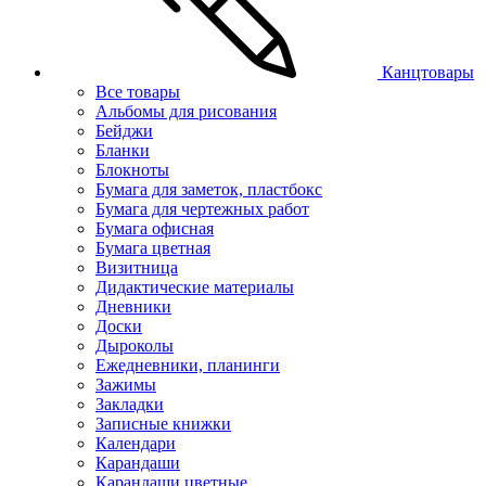
Канцтовары
Все товары
Альбомы для рисования
Бейджи
Бланки
Блокноты
Бумага для заметок, пластбокс
Бумага для чертежных работ
Бумага офисная
Бумага цветная
Визитница
Дидактические материалы
Дневники
Доски
Дыроколы
Ежедневники, планинги
Зажимы
Закладки
Записные книжки
Календари
Карандаши
Карандаши цветные