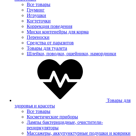
Все товары
Груминг
Игрушки
Когтеточки
Коррекция поведения
Миски контенейры для корма
Переноски
Средства от паразитов
Товары для туалета
Шлейки, поводки, ошейники, намордники
Товары для
здоровья и красоты
Все товары
Косметические приборы
Лампы бактерицидные, очистители-
рециркуляторы
Массажеры, аккупунктурные подушки и коврики