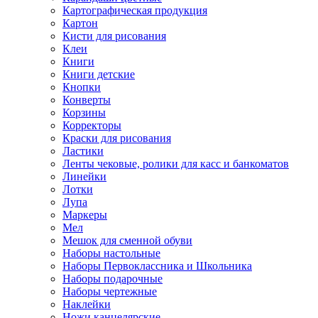
Картографическая продукция
Картон
Кисти для рисования
Клеи
Книги
Книги детские
Кнопки
Конверты
Корзины
Корректоры
Краски для рисования
Ластики
Ленты чековые, ролики для касс и банкоматов
Линейки
Лотки
Лупа
Маркеры
Мел
Мешок для сменной обуви
Наборы настольные
Наборы Первоклассника и Школьника
Наборы подарочные
Наборы чертежные
Наклейки
Ножи канцелярские