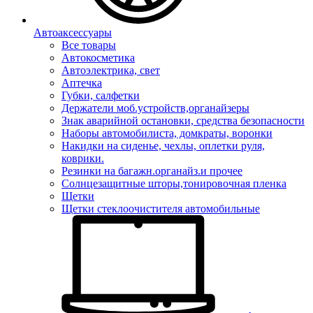
Автоаксессуары
Все товары
Автокосметика
Автоэлектрика, свет
Аптечка
Губки, салфетки
Держатели моб.устройств,органайзеры
Знак аварийной остановки, средства безопасности
Наборы автомобилиста, домкраты, воронки
Накидки на сиденье, чехлы, оплетки руля,
коврики.
Резинки на багажн.органайз.и прочее
Солнцезащитные шторы,тонировочная пленка
Щетки
Щетки стеклоочистителя автомобильные