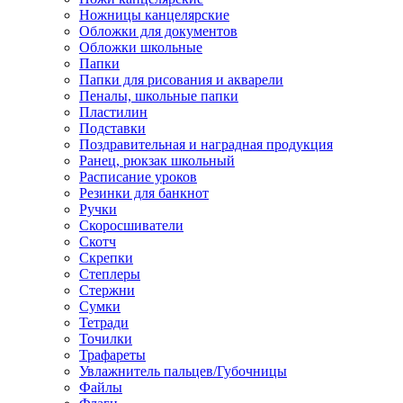
Ножницы канцелярские
Обложки для документов
Обложки школьные
Папки
Папки для рисования и акварели
Пеналы, школьные папки
Пластилин
Подставки
Поздравительная и наградная продукция
Ранец, рюкзак школьный
Расписание уроков
Резинки для банкнот
Ручки
Скоросшиватели
Скотч
Скрепки
Степлеры
Стержни
Сумки
Тетради
Точилки
Трафареты
Увлажнитель пальцев/Губочницы
Файлы