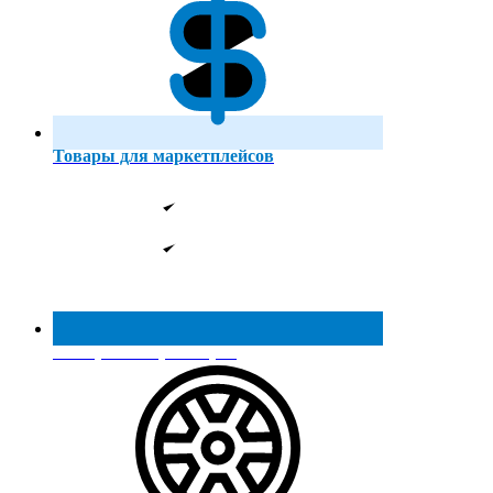
Товары для маркетплейсов
Реестр МинПромТорга