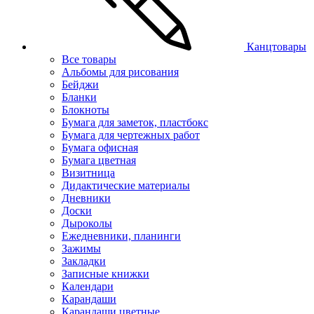
Канцтовары
Все товары
Альбомы для рисования
Бейджи
Бланки
Блокноты
Бумага для заметок, пластбокс
Бумага для чертежных работ
Бумага офисная
Бумага цветная
Визитница
Дидактические материалы
Дневники
Доски
Дыроколы
Ежедневники, планинги
Зажимы
Закладки
Записные книжки
Календари
Карандаши
Карандаши цветные