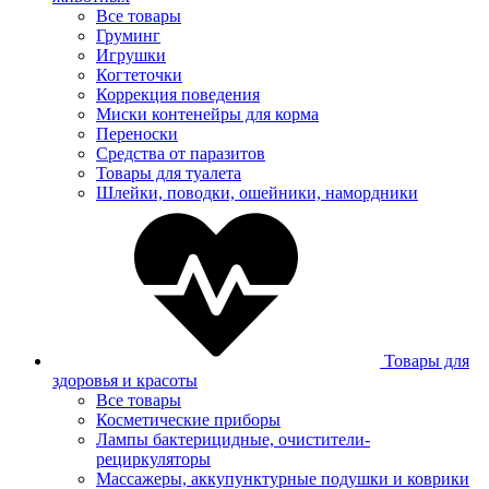
Все товары
Груминг
Игрушки
Когтеточки
Коррекция поведения
Миски контенейры для корма
Переноски
Средства от паразитов
Товары для туалета
Шлейки, поводки, ошейники, намордники
Товары для
здоровья и красоты
Все товары
Косметические приборы
Лампы бактерицидные, очистители-
рециркуляторы
Массажеры, аккупунктурные подушки и коврики