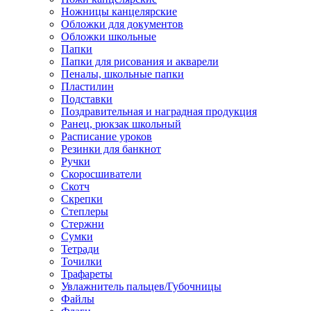
Ножницы канцелярские
Обложки для документов
Обложки школьные
Папки
Папки для рисования и акварели
Пеналы, школьные папки
Пластилин
Подставки
Поздравительная и наградная продукция
Ранец, рюкзак школьный
Расписание уроков
Резинки для банкнот
Ручки
Скоросшиватели
Скотч
Скрепки
Степлеры
Стержни
Сумки
Тетради
Точилки
Трафареты
Увлажнитель пальцев/Губочницы
Файлы