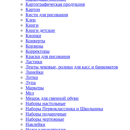
Картографическая продукция
Картон
Кисти для рисования
Клеи
Книги
Книги детские
Кнопки
Конверты
Корзины
Корректоры
Краски для рисования
Ластики
Ленты чековые, ролики для касс и банкоматов
Линейки
Лотки
Лупа
Маркеры
Мел
Мешок для сменной обуви
Наборы настольные
Наборы Первоклассника и Школьника
Наборы подарочные
Наборы чертежные
Наклейки
Ножи канцелярские