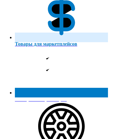
Товары для маркетплейсов
Реестр МинПромТорга