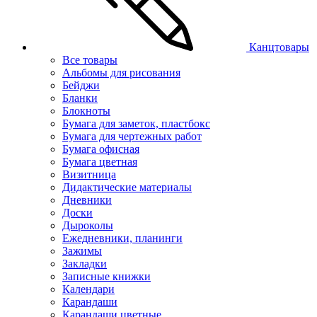
Канцтовары
Все товары
Альбомы для рисования
Бейджи
Бланки
Блокноты
Бумага для заметок, пластбокс
Бумага для чертежных работ
Бумага офисная
Бумага цветная
Визитница
Дидактические материалы
Дневники
Доски
Дыроколы
Ежедневники, планинги
Зажимы
Закладки
Записные книжки
Календари
Карандаши
Карандаши цветные