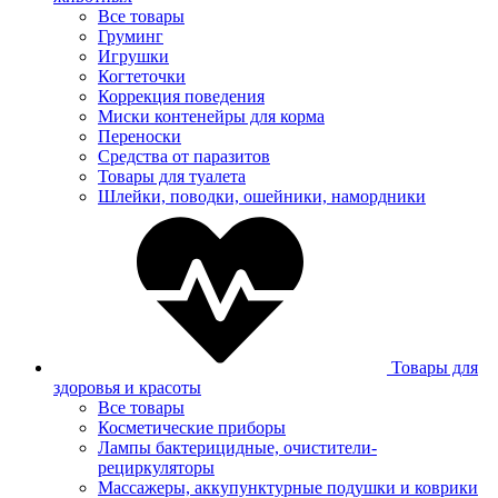
Все товары
Груминг
Игрушки
Когтеточки
Коррекция поведения
Миски контенейры для корма
Переноски
Средства от паразитов
Товары для туалета
Шлейки, поводки, ошейники, намордники
Товары для
здоровья и красоты
Все товары
Косметические приборы
Лампы бактерицидные, очистители-
рециркуляторы
Массажеры, аккупунктурные подушки и коврики