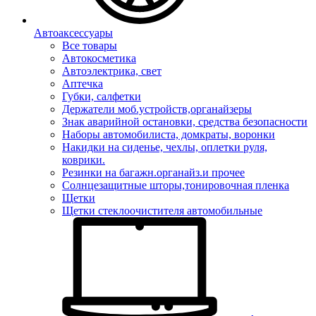
Автоаксессуары
Все товары
Автокосметика
Автоэлектрика, свет
Аптечка
Губки, салфетки
Держатели моб.устройств,органайзеры
Знак аварийной остановки, средства безопасности
Наборы автомобилиста, домкраты, воронки
Накидки на сиденье, чехлы, оплетки руля,
коврики.
Резинки на багажн.органайз.и прочее
Солнцезащитные шторы,тонировочная пленка
Щетки
Щетки стеклоочистителя автомобильные