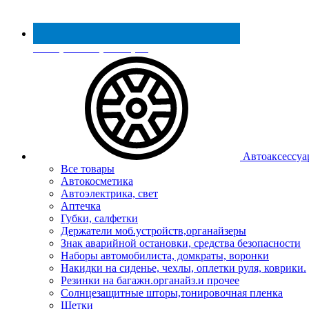
Реестр МинПромТорга
Автоаксессуа
Все товары
Автокосметика
Автоэлектрика, свет
Аптечка
Губки, салфетки
Держатели моб.устройств,органайзеры
Знак аварийной остановки, средства безопасности
Наборы автомобилиста, домкраты, воронки
Накидки на сиденье, чехлы, оплетки руля, коврики.
Резинки на багажн.органайз.и прочее
Солнцезащитные шторы,тонировочная пленка
Щетки