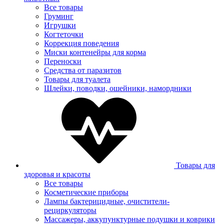
Все товары
Груминг
Игрушки
Когтеточки
Коррекция поведения
Миски контенейры для корма
Переноски
Средства от паразитов
Товары для туалета
Шлейки, поводки, ошейники, намордники
Товары для
здоровья и красоты
Все товары
Косметические приборы
Лампы бактерицидные, очистители-
рециркуляторы
Массажеры, аккупунктурные подушки и коврики