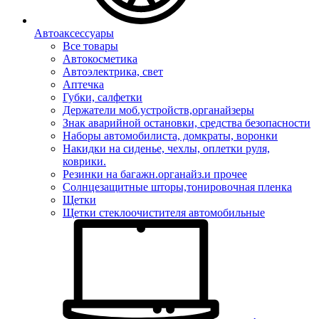
Автоаксессуары
Все товары
Автокосметика
Автоэлектрика, свет
Аптечка
Губки, салфетки
Держатели моб.устройств,органайзеры
Знак аварийной остановки, средства безопасности
Наборы автомобилиста, домкраты, воронки
Накидки на сиденье, чехлы, оплетки руля,
коврики.
Резинки на багажн.органайз.и прочее
Солнцезащитные шторы,тонировочная пленка
Щетки
Щетки стеклоочистителя автомобильные