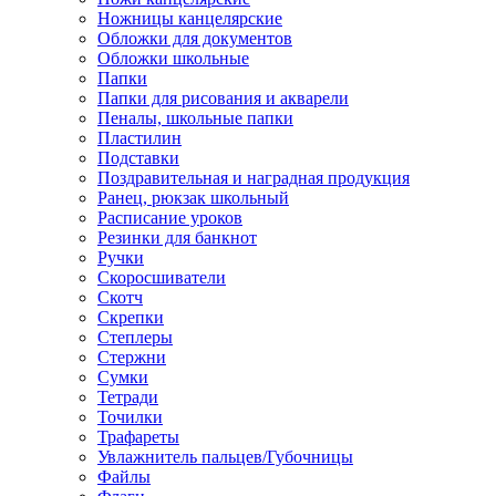
Ножницы канцелярские
Обложки для документов
Обложки школьные
Папки
Папки для рисования и акварели
Пеналы, школьные папки
Пластилин
Подставки
Поздравительная и наградная продукция
Ранец, рюкзак школьный
Расписание уроков
Резинки для банкнот
Ручки
Скоросшиватели
Скотч
Скрепки
Степлеры
Стержни
Сумки
Тетради
Точилки
Трафареты
Увлажнитель пальцев/Губочницы
Файлы