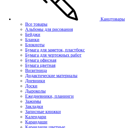
Канцтовары
Все товары
Альбомы для рисования
Бейджи
Бланки
Блокноты
Бумага для заметок, пластбокс
Бумага для чертежных работ
Бумага офисная
Бумага цветная
Визитница
Дидактические материалы
Дневники
Доски
Дыроколы
Ежедневники, планинги
Зажимы
Закладки
Записные книжки
Календари
Карандаши
Карандаши цветные