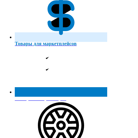
Товары для маркетплейсов
Реестр МинПромТорга