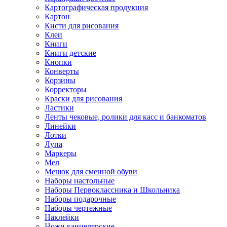
Картографическая продукция
Картон
Кисти для рисования
Клеи
Книги
Книги детские
Кнопки
Конверты
Корзины
Корректоры
Краски для рисования
Ластики
Ленты чековые, ролики для касс и банкоматов
Линейки
Лотки
Лупа
Маркеры
Мел
Мешок для сменной обуви
Наборы настольные
Наборы Первоклассника и Школьника
Наборы подарочные
Наборы чертежные
Наклейки
Ножи канцелярские