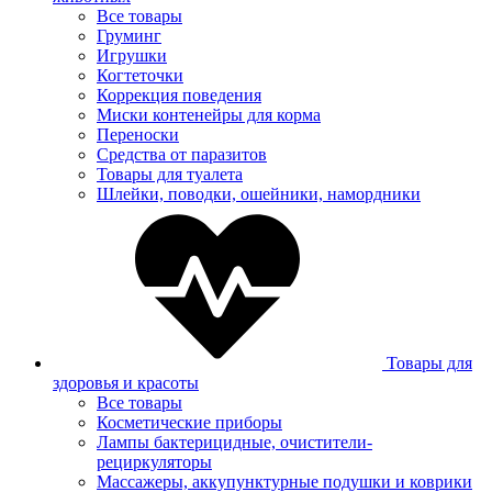
Все товары
Груминг
Игрушки
Когтеточки
Коррекция поведения
Миски контенейры для корма
Переноски
Средства от паразитов
Товары для туалета
Шлейки, поводки, ошейники, намордники
Товары для
здоровья и красоты
Все товары
Косметические приборы
Лампы бактерицидные, очистители-
рециркуляторы
Массажеры, аккупунктурные подушки и коврики