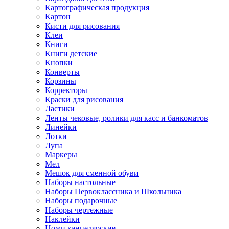
Картографическая продукция
Картон
Кисти для рисования
Клеи
Книги
Книги детские
Кнопки
Конверты
Корзины
Корректоры
Краски для рисования
Ластики
Ленты чековые, ролики для касс и банкоматов
Линейки
Лотки
Лупа
Маркеры
Мел
Мешок для сменной обуви
Наборы настольные
Наборы Первоклассника и Школьника
Наборы подарочные
Наборы чертежные
Наклейки
Ножи канцелярские