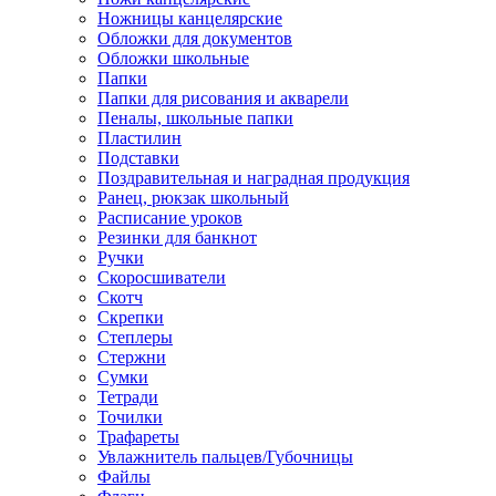
Ножницы канцелярские
Обложки для документов
Обложки школьные
Папки
Папки для рисования и акварели
Пеналы, школьные папки
Пластилин
Подставки
Поздравительная и наградная продукция
Ранец, рюкзак школьный
Расписание уроков
Резинки для банкнот
Ручки
Скоросшиватели
Скотч
Скрепки
Степлеры
Стержни
Сумки
Тетради
Точилки
Трафареты
Увлажнитель пальцев/Губочницы
Файлы