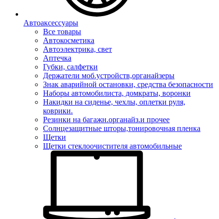
Автоаксессуары
Все товары
Автокосметика
Автоэлектрика, свет
Аптечка
Губки, салфетки
Держатели моб.устройств,органайзеры
Знак аварийной остановки, средства безопасности
Наборы автомобилиста, домкраты, воронки
Накидки на сиденье, чехлы, оплетки руля,
коврики.
Резинки на багажн.органайз.и прочее
Солнцезащитные шторы,тонировочная пленка
Щетки
Щетки стеклоочистителя автомобильные