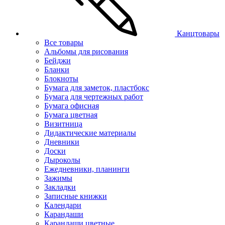
Канцтовары
Все товары
Альбомы для рисования
Бейджи
Бланки
Блокноты
Бумага для заметок, пластбокс
Бумага для чертежных работ
Бумага офисная
Бумага цветная
Визитница
Дидактические материалы
Дневники
Доски
Дыроколы
Ежедневники, планинги
Зажимы
Закладки
Записные книжки
Календари
Карандаши
Карандаши цветные