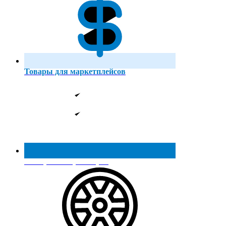
Товары для маркетплейсов
Реестр МинПромТорга