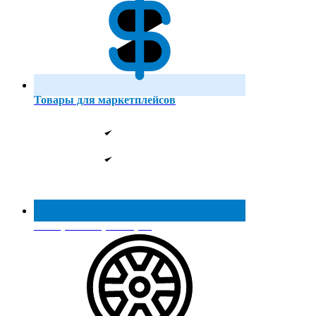
Товары для маркетплейсов
Реестр МинПромТорга