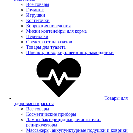
Все товары
Груминг
Игрушки
Когтеточки
Коррекция поведения
Миски контенейры для корма
Переноски
Средства от паразитов
Товары для туалета
Шлейки, поводки, ошейники, намордники
Товары для
здоровья и красоты
Все товары
Косметические приборы
Лампы бактерицидные, очистители-
рециркуляторы
Массажеры, аккупунктурные подушки и коврики