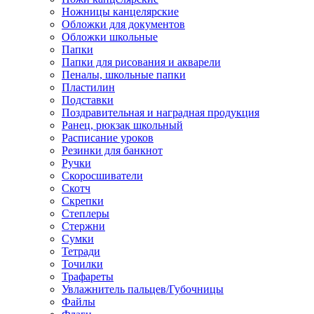
Ножницы канцелярские
Обложки для документов
Обложки школьные
Папки
Папки для рисования и акварели
Пеналы, школьные папки
Пластилин
Подставки
Поздравительная и наградная продукция
Ранец, рюкзак школьный
Расписание уроков
Резинки для банкнот
Ручки
Скоросшиватели
Скотч
Скрепки
Степлеры
Стержни
Сумки
Тетради
Точилки
Трафареты
Увлажнитель пальцев/Губочницы
Файлы