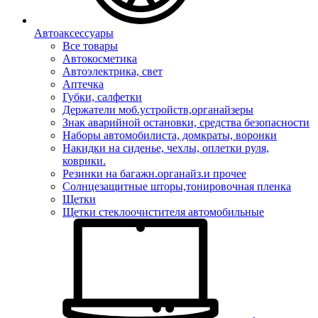
Автоаксессуары
Все товары
Автокосметика
Автоэлектрика, свет
Аптечка
Губки, салфетки
Держатели моб.устройств,органайзеры
Знак аварийной остановки, средства безопасности
Наборы автомобилиста, домкраты, воронки
Накидки на сиденье, чехлы, оплетки руля,
коврики.
Резинки на багажн.органайз.и прочее
Солнцезащитные шторы,тонировочная пленка
Щетки
Щетки стеклоочистителя автомобильные