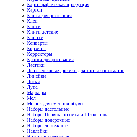
Картографическая продукция
Картон
Кисти для рисования
Клеи
Книги
Книги детские
Кнопки
Конверты
Корзины
Корректоры
Краски для рисования
Ластики
Ленты чековые, ролики для касс и банкоматов
Линейки
Лотки
Лупа
Маркеры
Мел
Мешок для сменной обуви
Наборы настольные
Наборы Первоклассника и Школьника
Наборы подарочные
Наборы чертежные
Наклейки
Ножи канцелярские