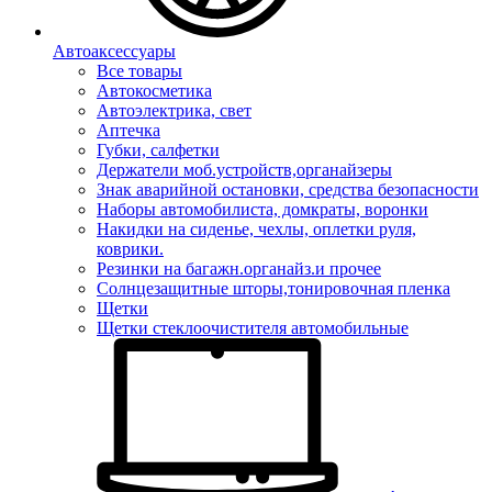
Автоаксессуары
Все товары
Автокосметика
Автоэлектрика, свет
Аптечка
Губки, салфетки
Держатели моб.устройств,органайзеры
Знак аварийной остановки, средства безопасности
Наборы автомобилиста, домкраты, воронки
Накидки на сиденье, чехлы, оплетки руля,
коврики.
Резинки на багажн.органайз.и прочее
Солнцезащитные шторы,тонировочная пленка
Щетки
Щетки стеклоочистителя автомобильные