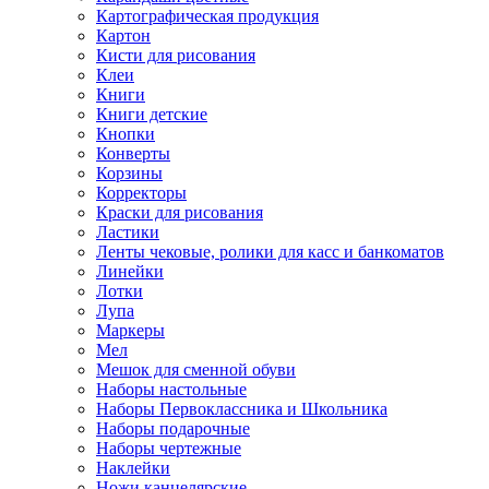
Картографическая продукция
Картон
Кисти для рисования
Клеи
Книги
Книги детские
Кнопки
Конверты
Корзины
Корректоры
Краски для рисования
Ластики
Ленты чековые, ролики для касс и банкоматов
Линейки
Лотки
Лупа
Маркеры
Мел
Мешок для сменной обуви
Наборы настольные
Наборы Первоклассника и Школьника
Наборы подарочные
Наборы чертежные
Наклейки
Ножи канцелярские