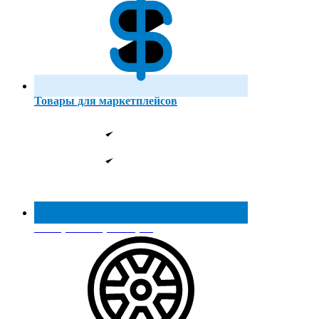
Товары для маркетплейсов
Реестр МинПромТорга