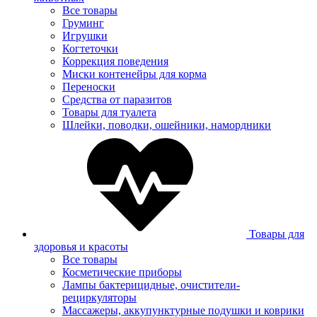
Все товары
Груминг
Игрушки
Когтеточки
Коррекция поведения
Миски контенейры для корма
Переноски
Средства от паразитов
Товары для туалета
Шлейки, поводки, ошейники, намордники
Товары для
здоровья и красоты
Все товары
Косметические приборы
Лампы бактерицидные, очистители-
рециркуляторы
Массажеры, аккупунктурные подушки и коврики