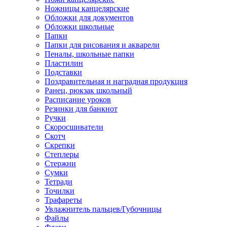
Ножницы канцелярские
Обложки для документов
Обложки школьные
Папки
Папки для рисования и акварели
Пеналы, школьные папки
Пластилин
Подставки
Поздравительная и наградная продукция
Ранец, рюкзак школьный
Расписание уроков
Резинки для банкнот
Ручки
Скоросшиватели
Скотч
Скрепки
Степлеры
Стержни
Сумки
Тетради
Точилки
Трафареты
Увлажнитель пальцев/Губочницы
Файлы