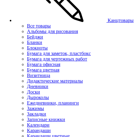
Канцтовары
Все товары
Альбомы для рисования
Бейджи
Бланки
Блокноты
Бумага для заметок, пластбокс
Бумага для чертежных работ
Бумага офисная
Бумага цветная
Визитница
Дидактические материалы
Дневники
Доски
Дыроколы
Ежедневники, планинги
Зажимы
Закладки
Записные книжки
Календари
Карандаши
Карандаши цветные