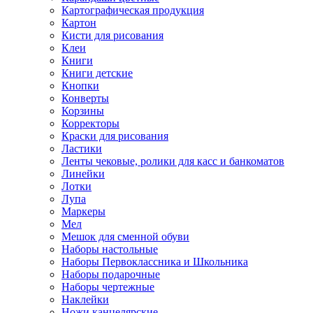
Картографическая продукция
Картон
Кисти для рисования
Клеи
Книги
Книги детские
Кнопки
Конверты
Корзины
Корректоры
Краски для рисования
Ластики
Ленты чековые, ролики для касс и банкоматов
Линейки
Лотки
Лупа
Маркеры
Мел
Мешок для сменной обуви
Наборы настольные
Наборы Первоклассника и Школьника
Наборы подарочные
Наборы чертежные
Наклейки
Ножи канцелярские