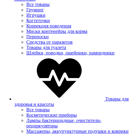
Все товары
Груминг
Игрушки
Когтеточки
Коррекция поведения
Миски контенейры для корма
Переноски
Средства от паразитов
Товары для туалета
Шлейки, поводки, ошейники, намордники
Товары для
здоровья и красоты
Все товары
Косметические приборы
Лампы бактерицидные, очистители-
рециркуляторы
Массажеры, аккупунктурные подушки и коврики