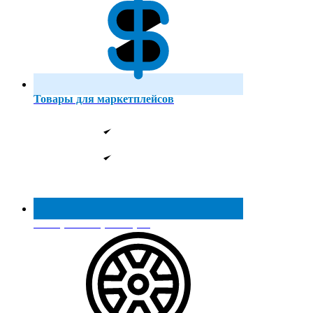
Товары для маркетплейсов
Реестр МинПромТорга