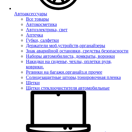
Автоаксессуары
Все товары
Автокосметика
Автоэлектрика, свет
Аптечка
Губки, салфетки
Держатели моб.устройств,органайзеры
Знак аварийной остановки, средства безопасности
Наборы автомобилиста, домкраты, воронки
Накидки на сиденье, чехлы, оплетки руля,
коврики.
Резинки на багажн.органайз.и прочее
Солнцезащитные шторы,тонировочная пленка
Щетки
Щетки стеклоочистителя автомобильные