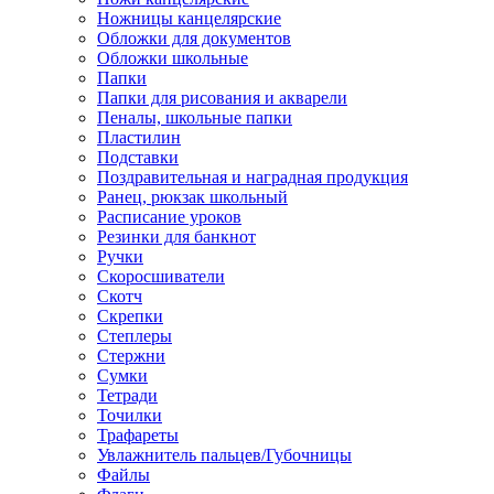
Ножницы канцелярские
Обложки для документов
Обложки школьные
Папки
Папки для рисования и акварели
Пеналы, школьные папки
Пластилин
Подставки
Поздравительная и наградная продукция
Ранец, рюкзак школьный
Расписание уроков
Резинки для банкнот
Ручки
Скоросшиватели
Скотч
Скрепки
Степлеры
Стержни
Сумки
Тетради
Точилки
Трафареты
Увлажнитель пальцев/Губочницы
Файлы