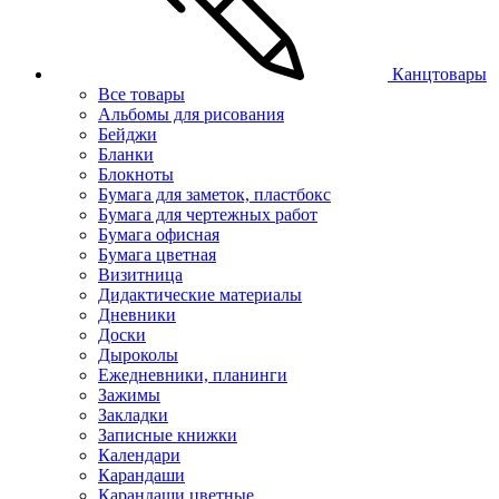
Канцтовары
Все товары
Альбомы для рисования
Бейджи
Бланки
Блокноты
Бумага для заметок, пластбокс
Бумага для чертежных работ
Бумага офисная
Бумага цветная
Визитница
Дидактические материалы
Дневники
Доски
Дыроколы
Ежедневники, планинги
Зажимы
Закладки
Записные книжки
Календари
Карандаши
Карандаши цветные