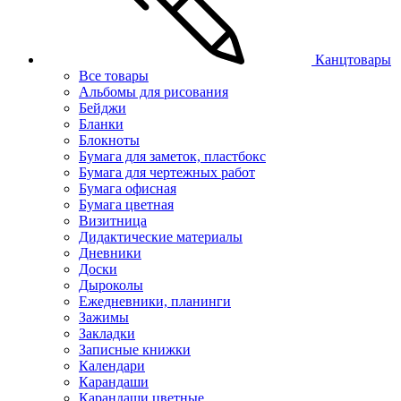
Канцтовары
Все товары
Альбомы для рисования
Бейджи
Бланки
Блокноты
Бумага для заметок, пластбокс
Бумага для чертежных работ
Бумага офисная
Бумага цветная
Визитница
Дидактические материалы
Дневники
Доски
Дыроколы
Ежедневники, планинги
Зажимы
Закладки
Записные книжки
Календари
Карандаши
Карандаши цветные