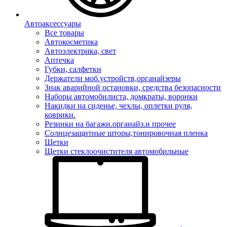
Автоаксессуары
Все товары
Автокосметика
Автоэлектрика, свет
Аптечка
Губки, салфетки
Держатели моб.устройств,органайзеры
Знак аварийной остановки, средства безопасности
Наборы автомобилиста, домкраты, воронки
Накидки на сиденье, чехлы, оплетки руля,
коврики.
Резинки на багажн.органайз.и прочее
Солнцезащитные шторы,тонировочная пленка
Щетки
Щетки стеклоочистителя автомобильные