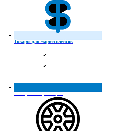
Товары для маркетплейсов
Реестр МинПромТорга