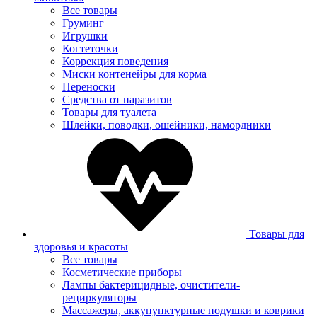
Все товары
Груминг
Игрушки
Когтеточки
Коррекция поведения
Миски контенейры для корма
Переноски
Средства от паразитов
Товары для туалета
Шлейки, поводки, ошейники, намордники
Товары для
здоровья и красоты
Все товары
Косметические приборы
Лампы бактерицидные, очистители-
рециркуляторы
Массажеры, аккупунктурные подушки и коврики