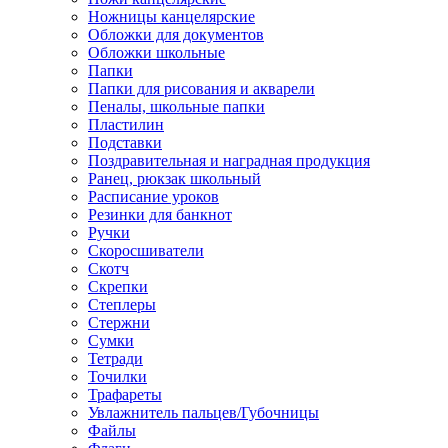
Ножницы канцелярские
Обложки для документов
Обложки школьные
Папки
Папки для рисования и акварели
Пеналы, школьные папки
Пластилин
Подставки
Поздравительная и наградная продукция
Ранец, рюкзак школьный
Расписание уроков
Резинки для банкнот
Ручки
Скоросшиватели
Скотч
Скрепки
Степлеры
Стержни
Сумки
Тетради
Точилки
Трафареты
Увлажнитель пальцев/Губочницы
Файлы