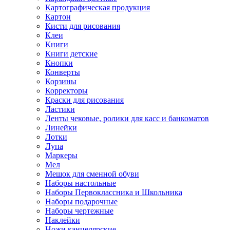
Картографическая продукция
Картон
Кисти для рисования
Клеи
Книги
Книги детские
Кнопки
Конверты
Корзины
Корректоры
Краски для рисования
Ластики
Ленты чековые, ролики для касс и банкоматов
Линейки
Лотки
Лупа
Маркеры
Мел
Мешок для сменной обуви
Наборы настольные
Наборы Первоклассника и Школьника
Наборы подарочные
Наборы чертежные
Наклейки
Ножи канцелярские