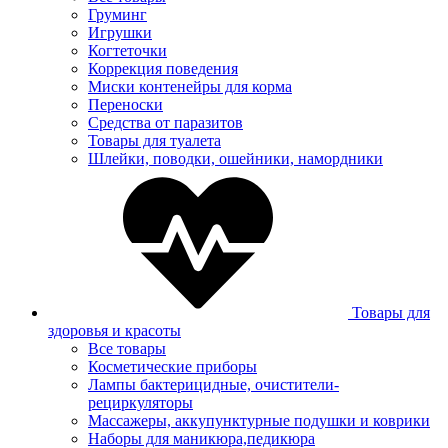
Груминг
Игрушки
Когтеточки
Коррекция поведения
Миски контенейры для корма
Переноски
Средства от паразитов
Товары для туалета
Шлейки, поводки, ошейники, намордники
Товары для
здоровья и красоты
Все товары
Косметические приборы
Лампы бактерицидные, очистители-
рециркуляторы
Массажеры, аккупунктурные подушки и коврики
Наборы для маникюра,педикюра