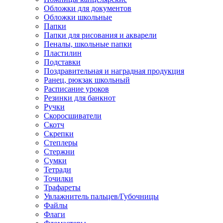
Обложки для документов
Обложки школьные
Папки
Папки для рисования и акварели
Пеналы, школьные папки
Пластилин
Подставки
Поздравительная и наградная продукция
Ранец, рюкзак школьный
Расписание уроков
Резинки для банкнот
Ручки
Скоросшиватели
Скотч
Скрепки
Степлеры
Стержни
Сумки
Тетради
Точилки
Трафареты
Увлажнитель пальцев/Губочницы
Файлы
Флаги