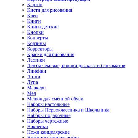
Картон
Кисти для рисования
Клеи
Книги
Книги детские
Кнопки
Конверты
Корзины
Корректоры
Краски для рисования
Ластики
Ленты чековые, ролики для касс и банкоматов
Линейки
Лотки
Лупа
Маркеры
Мел
Мешок для сменной обуви
Наборы настольные
Наборы Первоклассника и Школьника
Наборы подарочные
Наборы чертежные
Наклейки
Ножи канцелярские
Ножницы канцелярские