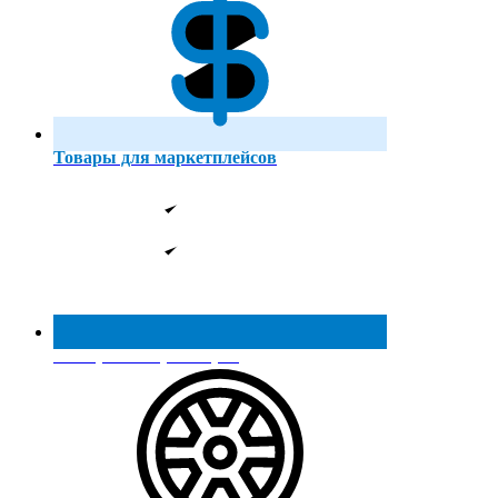
Товары для маркетплейсов
Реестр МинПромТорга