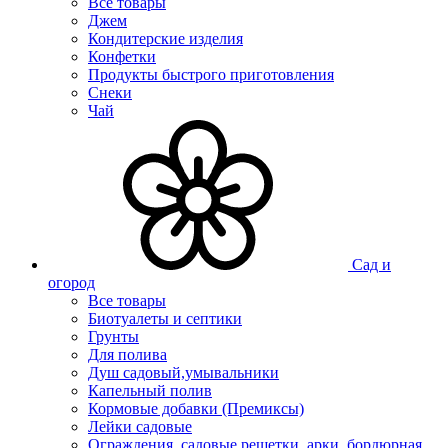
Все товары
Джем
Кондитерские изделия
Конфетки
Продукты быстрого приготовления
Снеки
Чай
Сад и
огород
Все товары
Биотуалеты и септики
Грунты
Для полива
Душ садовый,умывальники
Капельный полив
Кормовые добавки (Премиксы)
Лейки садовые
Ограждения, садовые решетки, арки, бордюрная