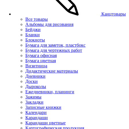
Канцтовары
Все товары
Альбомы для рисования
Бейджи
Бланки
Блокноты
Бумага для заметок, пластбокс
Бумага для чертежных работ
Бумага офисная
Бумага цветная
Визитница
Дидактические материалы
Дневники
Доски
Дыроколы
Ежедневники, планинги
Зажимы
Закладки
Записные книжки
Календари
Карандаши
Карандаши цветные
Картографическая продукция