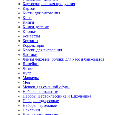
Картографическая продукция
Картон
Кисти для рисования
Клеи
Книги
Книги детские
Кнопки
Конверты
Корзины
Корректоры
Краски для рисования
Ластики
Ленты чековые, ролики для касс и банкоматов
Линейки
Лотки
Лупа
Маркеры
Мел
Мешок для сменной обуви
Наборы настольные
Наборы Первоклассника и Школьника
Наборы подарочные
Наборы чертежные
Наклейки
Ножи канцелярские