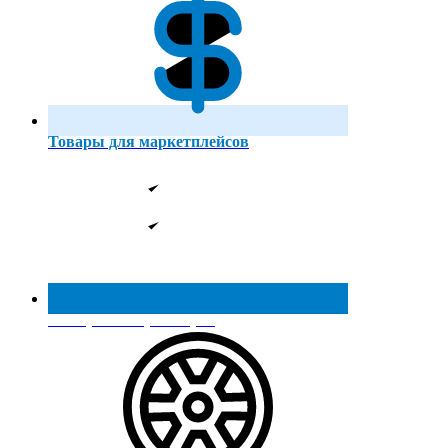
Товары для маркетплейсов
Реестр МинПромТорга