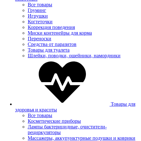
Все товары
Груминг
Игрушки
Когтеточки
Коррекция поведения
Миски контенейры для корма
Переноски
Средства от паразитов
Товары для туалета
Шлейки, поводки, ошейники, намордники
Товары для
здоровья и красоты
Все товары
Косметические приборы
Лампы бактерицидные, очистители-
рециркуляторы
Массажеры, аккупунктурные подушки и коврики