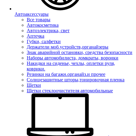
Автоаксессуары
Все товары
Автокосметика
Автоэлектрика, свет
Аптечка
Губки, салфетки
Держатели моб.устройств,органайзеры
Знак аварийной остановки, средства безопасности
Наборы автомобилиста, домкраты, воронки
Накидки на сиденье, чехлы, оплетки руля,
коврики.
Резинки на багажн.органайз.и прочее
Солнцезащитные шторы,тонировочная пленка
Щетки
Щетки стеклоочистителя автомобильные