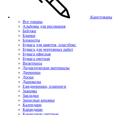
Канцтовары
Все товары
Альбомы для рисования
Бейджи
Бланки
Блокноты
Бумага для заметок, пластбокс
Бумага для чертежных работ
Бумага офисная
Бумага цветная
Визитница
Дидактические материалы
Дневники
Доски
Дыроколы
Ежедневники, планинги
Зажимы
Закладки
Записные книжки
Календари
Карандаши
Карандаши цветные