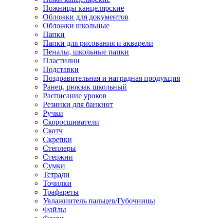
Ножницы канцелярские
Обложки для документов
Обложки школьные
Папки
Папки для рисования и акварели
Пеналы, школьные папки
Пластилин
Подставки
Поздравительная и наградная продукция
Ранец, рюкзак школьный
Расписание уроков
Резинки для банкнот
Ручки
Скоросшиватели
Скотч
Скрепки
Степлеры
Стержни
Сумки
Тетради
Точилки
Трафареты
Увлажнитель пальцев/Губочницы
Файлы