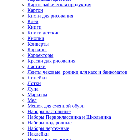
Картографическая продукция
Картон
Кисти для рисования
Клеи
Книги
Книги детские
Кнопки
Конверты
Корзины
Корректоры
Краски для рисования
Ластики
Ленты чековые, ролики для касс и банкоматов
Линейки
Лотки
Лупа
Маркеры
Мел
Мешок для сменной обуви
Наборы настольные
Наборы Первоклассника и Школьника
Наборы подарочные
Наборы чертежные
Наклейки
Ножи канцелярские