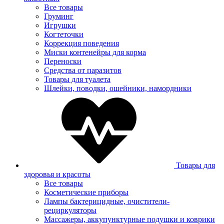
Все товары
Груминг
Игрушки
Когтеточки
Коррекция поведения
Миски контенейры для корма
Переноски
Средства от паразитов
Товары для туалета
Шлейки, поводки, ошейники, намордники
Товары для
здоровья и красоты
Все товары
Косметические приборы
Лампы бактерицидные, очистители-
рециркуляторы
Массажеры, аккупунктурные подушки и коврики