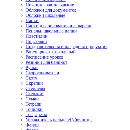
Ножницы канцелярские
Обложки для документов
Обложки школьные
Папки
Папки для рисования и акварели
Пеналы, школьные папки
Пластилин
Подставки
Поздравительная и наградная продукция
Ранец, рюкзак школьный
Расписание уроков
Резинки для банкнот
Ручки
Скоросшиватели
Скотч
Скрепки
Степлеры
Стержни
Сумки
Тетради
Точилки
Трафареты
Увлажнитель пальцев/Губочницы
Файлы