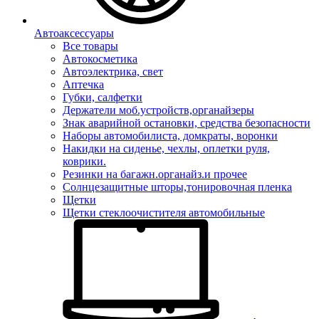
Автоаксессуары
Все товары
Автокосметика
Автоэлектрика, свет
Аптечка
Губки, салфетки
Держатели моб.устройств,органайзеры
Знак аварийной остановки, средства безопасности
Наборы автомобилиста, домкраты, воронки
Накидки на сиденье, чехлы, оплетки руля,
коврики.
Резинки на багажн.органайз.и прочее
Солнцезащитные шторы,тонировочная пленка
Щетки
Щетки стеклоочистителя автомобильные