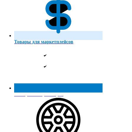
Товары для маркетплейсов
Реестр МинПромТорга