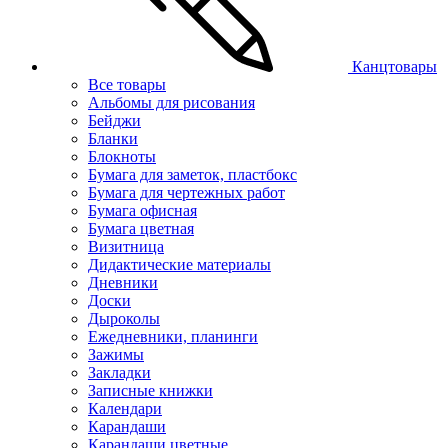
Канцтовары
Все товары
Альбомы для рисования
Бейджи
Бланки
Блокноты
Бумага для заметок, пластбокс
Бумага для чертежных работ
Бумага офисная
Бумага цветная
Визитница
Дидактические материалы
Дневники
Доски
Дыроколы
Ежедневники, планинги
Зажимы
Закладки
Записные книжки
Календари
Карандаши
Карандаши цветные