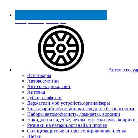
Реестр МинПромТорга
Автоаксессуа
Все товары
Автокосметика
Автоэлектрика, свет
Аптечка
Губки, салфетки
Держатели моб.устройств,органайзеры
Знак аварийной остановки, средства безопасности
Наборы автомобилиста, домкраты, воронки
Накидки на сиденье, чехлы, оплетки руля, коврики.
Резинки на багажн.органайз.и прочее
Солнцезащитные шторы,тонировочная пленка
Щетки