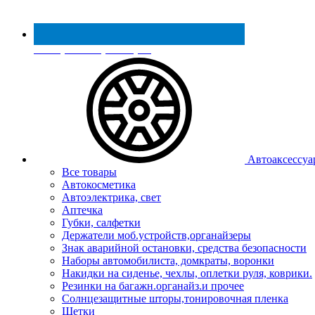
Реестр МинПромТорга
Автоаксессуа
Все товары
Автокосметика
Автоэлектрика, свет
Аптечка
Губки, салфетки
Держатели моб.устройств,органайзеры
Знак аварийной остановки, средства безопасности
Наборы автомобилиста, домкраты, воронки
Накидки на сиденье, чехлы, оплетки руля, коврики.
Резинки на багажн.органайз.и прочее
Солнцезащитные шторы,тонировочная пленка
Щетки