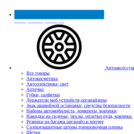
Реестр МинПромТорга
Автоаксессуа
Все товары
Автокосметика
Автоэлектрика, свет
Аптечка
Губки, салфетки
Держатели моб.устройств,органайзеры
Знак аварийной остановки, средства безопасности
Наборы автомобилиста, домкраты, воронки
Накидки на сиденье, чехлы, оплетки руля, коврики.
Резинки на багажн.органайз.и прочее
Солнцезащитные шторы,тонировочная пленка
Щетки