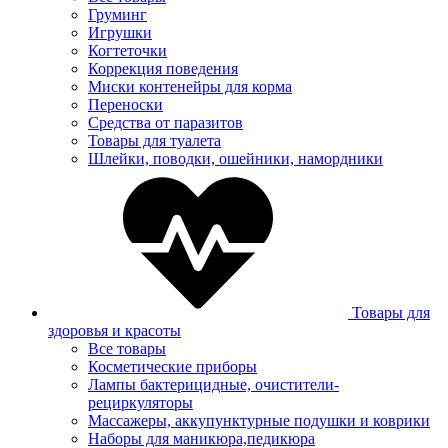
Груминг
Игрушки
Когтеточки
Коррекция поведения
Миски контенейры для корма
Переноски
Средства от паразитов
Товары для туалета
Шлейки, поводки, ошейники, намордники
Товары для
здоровья и красоты
Все товары
Косметические приборы
Лампы бактерицидные, очистители-
рециркуляторы
Массажеры, аккупунктурные подушки и коврики
Наборы для маникюра,педикюра