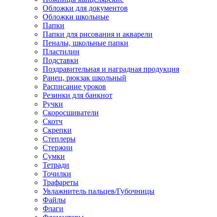
Обложки для документов
Обложки школьные
Папки
Папки для рисования и акварели
Пеналы, школьные папки
Пластилин
Подставки
Поздравительная и наградная продукция
Ранец, рюкзак школьный
Расписание уроков
Резинки для банкнот
Ручки
Скоросшиватели
Скотч
Скрепки
Степлеры
Стержни
Сумки
Тетради
Точилки
Трафареты
Увлажнитель пальцев/Губочницы
Файлы
Флаги