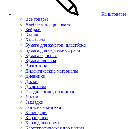
Канцтовары
Все товары
Альбомы для рисования
Бейджи
Бланки
Блокноты
Бумага для заметок, пластбокс
Бумага для чертежных работ
Бумага офисная
Бумага цветная
Визитница
Дидактические материалы
Дневники
Доски
Дыроколы
Ежедневники, планинги
Зажимы
Закладки
Записные книжки
Календари
Карандаши
Карандаши цветные
Картографическая продукция