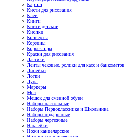
Картон
Кисти для рисования
Клеи
Книги
Книги детские
Кнопки
Конверты
Корзины
Корректоры
Краски для рисования
Ластики
Ленты чековые, ролики для касс и банкоматов
Линейки
Лотки
Лупа
Маркеры
Мел
Мешок для сменной обуви
Наборы настольные
Наборы Первоклассника и Школьника
Наборы подарочные
Наборы чертежные
Наклейки
Ножи канцелярские
Ножницы канцелярские