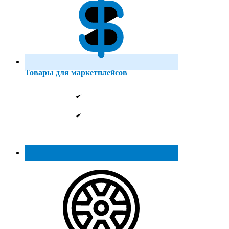
Товары для маркетплейсов
Реестр МинПромТорга