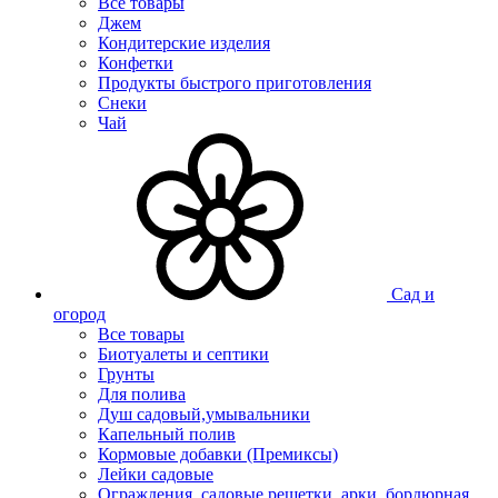
Все товары
Джем
Кондитерские изделия
Конфетки
Продукты быстрого приготовления
Снеки
Чай
Сад и
огород
Все товары
Биотуалеты и септики
Грунты
Для полива
Душ садовый,умывальники
Капельный полив
Кормовые добавки (Премиксы)
Лейки садовые
Ограждения, садовые решетки, арки, бордюрная