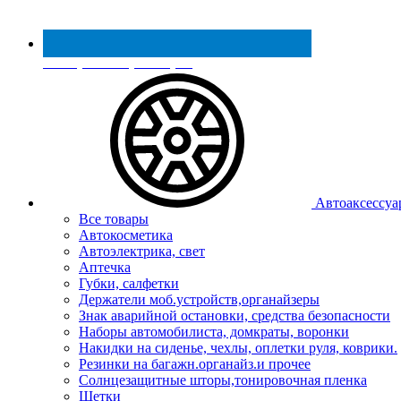
Реестр МинПромТорга
Автоаксессуа
Все товары
Автокосметика
Автоэлектрика, свет
Аптечка
Губки, салфетки
Держатели моб.устройств,органайзеры
Знак аварийной остановки, средства безопасности
Наборы автомобилиста, домкраты, воронки
Накидки на сиденье, чехлы, оплетки руля, коврики.
Резинки на багажн.органайз.и прочее
Солнцезащитные шторы,тонировочная пленка
Щетки