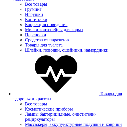
Все товары
Груминг
Игрушки
Когтеточки
Коррекция поведения
Миски контенейры для корма
Переноски
Средства от паразитов
Товары для туалета
Шлейки, поводки, ошейники, намордники
Товары для
здоровья и красоты
Все товары
Косметические приборы
Лампы бактерицидные, очистители-
рециркуляторы
Массажеры, аккупунктурные подушки и коврики