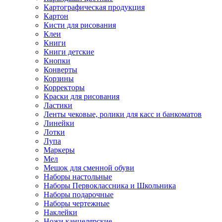
Картографическая продукция
Картон
Кисти для рисования
Клеи
Книги
Книги детские
Кнопки
Конверты
Корзины
Корректоры
Краски для рисования
Ластики
Ленты чековые, ролики для касс и банкоматов
Линейки
Лотки
Лупа
Маркеры
Мел
Мешок для сменной обуви
Наборы настольные
Наборы Первоклассника и Школьника
Наборы подарочные
Наборы чертежные
Наклейки
Ножи канцелярские