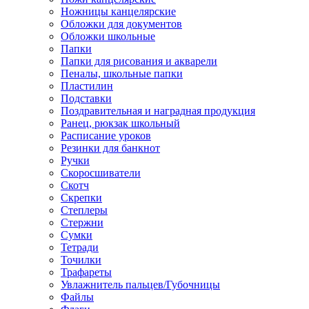
Ножницы канцелярские
Обложки для документов
Обложки школьные
Папки
Папки для рисования и акварели
Пеналы, школьные папки
Пластилин
Подставки
Поздравительная и наградная продукция
Ранец, рюкзак школьный
Расписание уроков
Резинки для банкнот
Ручки
Скоросшиватели
Скотч
Скрепки
Степлеры
Стержни
Сумки
Тетради
Точилки
Трафареты
Увлажнитель пальцев/Губочницы
Файлы