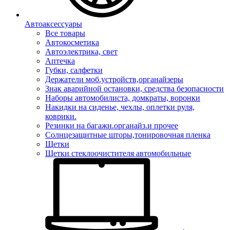
Автоаксессуары
Все товары
Автокосметика
Автоэлектрика, свет
Аптечка
Губки, салфетки
Держатели моб.устройств,органайзеры
Знак аварийной остановки, средства безопасности
Наборы автомобилиста, домкраты, воронки
Накидки на сиденье, чехлы, оплетки руля,
коврики.
Резинки на багажн.органайз.и прочее
Солнцезащитные шторы,тонировочная пленка
Щетки
Щетки стеклоочистителя автомобильные