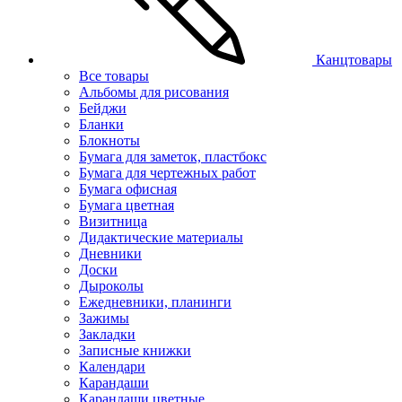
Канцтовары
Все товары
Альбомы для рисования
Бейджи
Бланки
Блокноты
Бумага для заметок, пластбокс
Бумага для чертежных работ
Бумага офисная
Бумага цветная
Визитница
Дидактические материалы
Дневники
Доски
Дыроколы
Ежедневники, планинги
Зажимы
Закладки
Записные книжки
Календари
Карандаши
Карандаши цветные