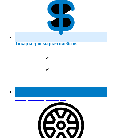
Товары для маркетплейсов
Реестр МинПромТорга