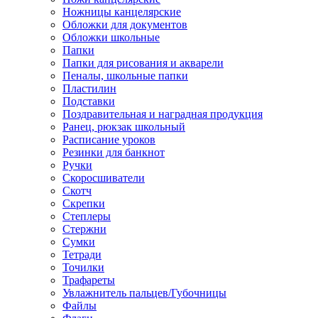
Ножницы канцелярские
Обложки для документов
Обложки школьные
Папки
Папки для рисования и акварели
Пеналы, школьные папки
Пластилин
Подставки
Поздравительная и наградная продукция
Ранец, рюкзак школьный
Расписание уроков
Резинки для банкнот
Ручки
Скоросшиватели
Скотч
Скрепки
Степлеры
Стержни
Сумки
Тетради
Точилки
Трафареты
Увлажнитель пальцев/Губочницы
Файлы