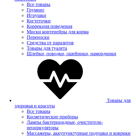
Все товары
Груминг
Игрушки
Когтеточки
Коррекция поведения
Миски контенейры для корма
Переноски
Средства от паразитов
Товары для туалета
Шлейки, поводки, ошейники, намордники
Товары для
здоровья и красоты
Все товары
Косметические приборы
Лампы бактерицидные, очистители-
рециркуляторы
Массажеры, аккупунктурные подушки и коврики