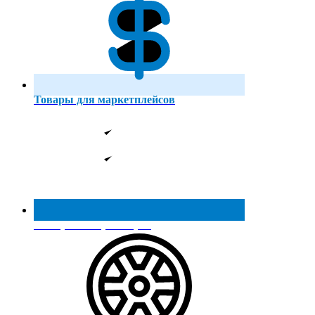
Товары для маркетплейсов
Реестр МинПромТорга