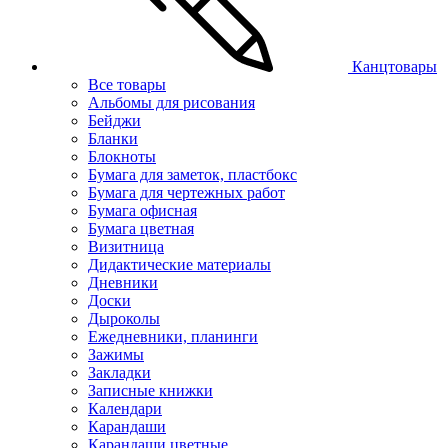
Канцтовары
Все товары
Альбомы для рисования
Бейджи
Бланки
Блокноты
Бумага для заметок, пластбокс
Бумага для чертежных работ
Бумага офисная
Бумага цветная
Визитница
Дидактические материалы
Дневники
Доски
Дыроколы
Ежедневники, планинги
Зажимы
Закладки
Записные книжки
Календари
Карандаши
Карандаши цветные