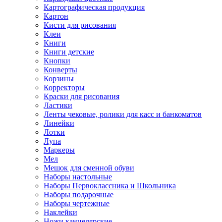
Картографическая продукция
Картон
Кисти для рисования
Клеи
Книги
Книги детские
Кнопки
Конверты
Корзины
Корректоры
Краски для рисования
Ластики
Ленты чековые, ролики для касс и банкоматов
Линейки
Лотки
Лупа
Маркеры
Мел
Мешок для сменной обуви
Наборы настольные
Наборы Первоклассника и Школьника
Наборы подарочные
Наборы чертежные
Наклейки
Ножи канцелярские