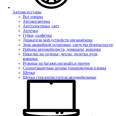
Автоаксессуары
Все товары
Автокосметика
Автоэлектрика, свет
Аптечка
Губки, салфетки
Держатели моб.устройств,органайзеры
Знак аварийной остановки, средства безопасности
Наборы автомобилиста, домкраты, воронки
Накидки на сиденье, чехлы, оплетки руля,
коврики.
Резинки на багажн.органайз.и прочее
Солнцезащитные шторы,тонировочная пленка
Щетки
Щетки стеклоочистителя автомобильные