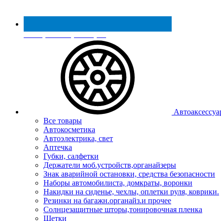
Реестр МинПромТорга
Автоаксессуа
Все товары
Автокосметика
Автоэлектрика, свет
Аптечка
Губки, салфетки
Держатели моб.устройств,органайзеры
Знак аварийной остановки, средства безопасности
Наборы автомобилиста, домкраты, воронки
Накидки на сиденье, чехлы, оплетки руля, коврики.
Резинки на багажн.органайз.и прочее
Солнцезащитные шторы,тонировочная пленка
Щетки