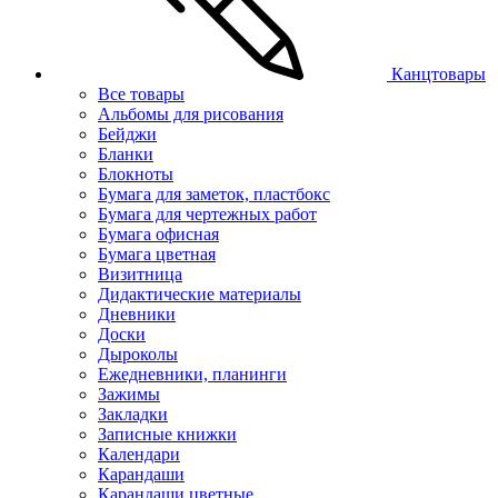
Канцтовары
Все товары
Альбомы для рисования
Бейджи
Бланки
Блокноты
Бумага для заметок, пластбокс
Бумага для чертежных работ
Бумага офисная
Бумага цветная
Визитница
Дидактические материалы
Дневники
Доски
Дыроколы
Ежедневники, планинги
Зажимы
Закладки
Записные книжки
Календари
Карандаши
Карандаши цветные