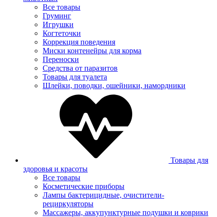
Все товары
Груминг
Игрушки
Когтеточки
Коррекция поведения
Миски контенейры для корма
Переноски
Средства от паразитов
Товары для туалета
Шлейки, поводки, ошейники, намордники
Товары для
здоровья и красоты
Все товары
Косметические приборы
Лампы бактерицидные, очистители-
рециркуляторы
Массажеры, аккупунктурные подушки и коврики