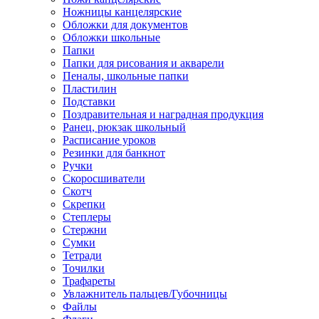
Ножницы канцелярские
Обложки для документов
Обложки школьные
Папки
Папки для рисования и акварели
Пеналы, школьные папки
Пластилин
Подставки
Поздравительная и наградная продукция
Ранец, рюкзак школьный
Расписание уроков
Резинки для банкнот
Ручки
Скоросшиватели
Скотч
Скрепки
Степлеры
Стержни
Сумки
Тетради
Точилки
Трафареты
Увлажнитель пальцев/Губочницы
Файлы