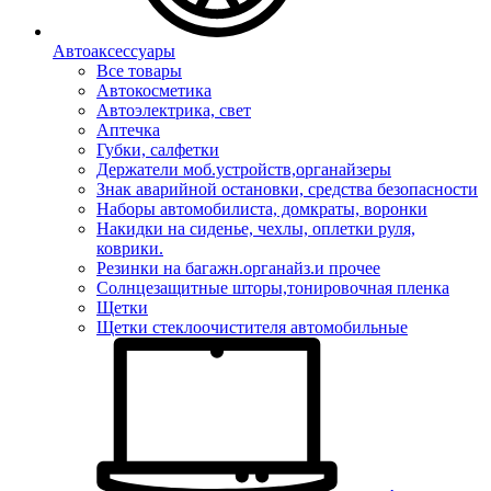
Автоаксессуары
Все товары
Автокосметика
Автоэлектрика, свет
Аптечка
Губки, салфетки
Держатели моб.устройств,органайзеры
Знак аварийной остановки, средства безопасности
Наборы автомобилиста, домкраты, воронки
Накидки на сиденье, чехлы, оплетки руля,
коврики.
Резинки на багажн.органайз.и прочее
Солнцезащитные шторы,тонировочная пленка
Щетки
Щетки стеклоочистителя автомобильные