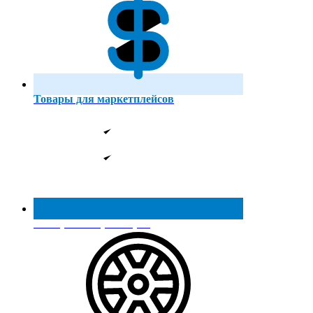
Товары для маркетплейсов
Реестр МинПромТорга