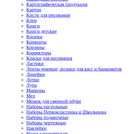
Картографическая продукция
Картон
Кисти для рисования
Клеи
Книги
Книги детские
Кнопки
Конверты
Корзины
Корректоры
Краски для рисования
Ластики
Ленты чековые, ролики для касс и банкоматов
Линейки
Лотки
Лупа
Маркеры
Мел
Мешок для сменной обуви
Наборы настольные
Наборы Первоклассника и Школьника
Наборы подарочные
Наборы чертежные
Наклейки
Ножи канцелярские