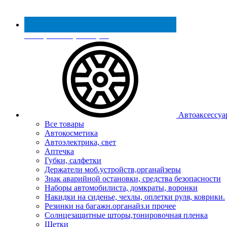
Реестр МинПромТорга
Автоаксессуа
Все товары
Автокосметика
Автоэлектрика, свет
Аптечка
Губки, салфетки
Держатели моб.устройств,органайзеры
Знак аварийной остановки, средства безопасности
Наборы автомобилиста, домкраты, воронки
Накидки на сиденье, чехлы, оплетки руля, коврики.
Резинки на багажн.органайз.и прочее
Солнцезащитные шторы,тонировочная пленка
Щетки