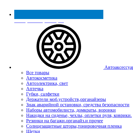
Реестр МинПромТорга
Автоаксессуа
Все товары
Автокосметика
Автоэлектрика, свет
Аптечка
Губки, салфетки
Держатели моб.устройств,органайзеры
Знак аварийной остановки, средства безопасности
Наборы автомобилиста, домкраты, воронки
Накидки на сиденье, чехлы, оплетки руля, коврики.
Резинки на багажн.органайз.и прочее
Солнцезащитные шторы,тонировочная пленка
Щетки