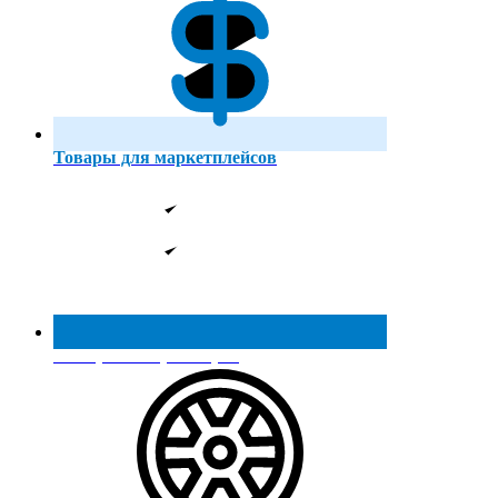
Товары для маркетплейсов
Реестр МинПромТорга