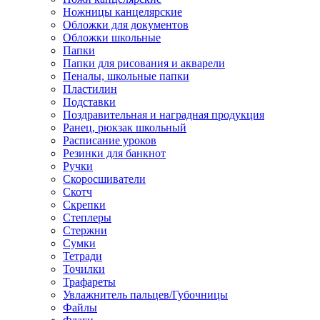
Ножницы канцелярские
Обложки для документов
Обложки школьные
Папки
Папки для рисования и акварели
Пеналы, школьные папки
Пластилин
Подставки
Поздравительная и наградная продукция
Ранец, рюкзак школьный
Расписание уроков
Резинки для банкнот
Ручки
Скоросшиватели
Скотч
Скрепки
Степлеры
Стержни
Сумки
Тетради
Точилки
Трафареты
Увлажнитель пальцев/Губочницы
Файлы