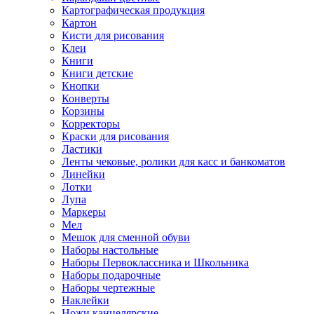
Картографическая продукция
Картон
Кисти для рисования
Клеи
Книги
Книги детские
Кнопки
Конверты
Корзины
Корректоры
Краски для рисования
Ластики
Ленты чековые, ролики для касс и банкоматов
Линейки
Лотки
Лупа
Маркеры
Мел
Мешок для сменной обуви
Наборы настольные
Наборы Первоклассника и Школьника
Наборы подарочные
Наборы чертежные
Наклейки
Ножи канцелярские