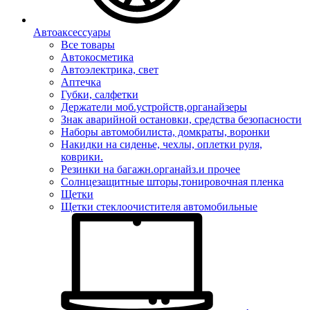
Автоаксессуары
Все товары
Автокосметика
Автоэлектрика, свет
Аптечка
Губки, салфетки
Держатели моб.устройств,органайзеры
Знак аварийной остановки, средства безопасности
Наборы автомобилиста, домкраты, воронки
Накидки на сиденье, чехлы, оплетки руля,
коврики.
Резинки на багажн.органайз.и прочее
Солнцезащитные шторы,тонировочная пленка
Щетки
Щетки стеклоочистителя автомобильные