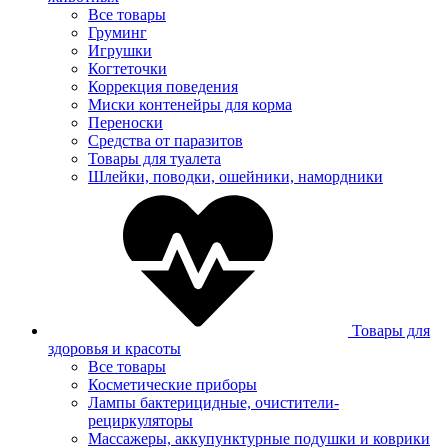
Все товары
Груминг
Игрушки
Когтеточки
Коррекция поведения
Миски контенейры для корма
Переноски
Средства от паразитов
Товары для туалета
Шлейки, поводки, ошейники, намордники
Товары для
здоровья и красоты
Все товары
Косметические приборы
Лампы бактерицидные, очистители-
рециркуляторы
Массажеры, аккупунктурные подушки и коврики