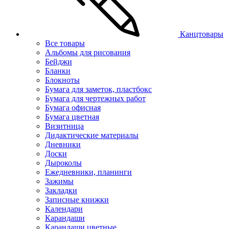
Канцтовары
Все товары
Альбомы для рисования
Бейджи
Бланки
Блокноты
Бумага для заметок, пластбокс
Бумага для чертежных работ
Бумага офисная
Бумага цветная
Визитница
Дидактические материалы
Дневники
Доски
Дыроколы
Ежедневники, планинги
Зажимы
Закладки
Записные книжки
Календари
Карандаши
Карандаши цветные