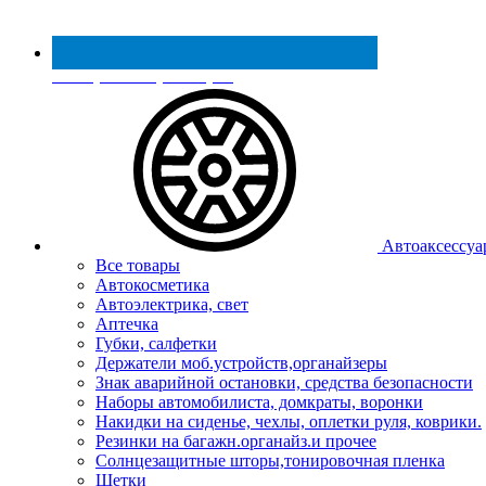
Реестр МинПромТорга
Автоаксессуа
Все товары
Автокосметика
Автоэлектрика, свет
Аптечка
Губки, салфетки
Держатели моб.устройств,органайзеры
Знак аварийной остановки, средства безопасности
Наборы автомобилиста, домкраты, воронки
Накидки на сиденье, чехлы, оплетки руля, коврики.
Резинки на багажн.органайз.и прочее
Солнцезащитные шторы,тонировочная пленка
Щетки