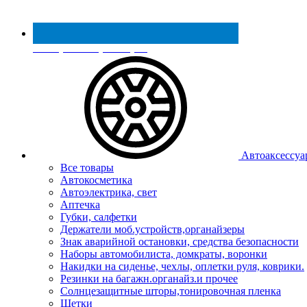
Реестр МинПромТорга
Автоаксессуа
Все товары
Автокосметика
Автоэлектрика, свет
Аптечка
Губки, салфетки
Держатели моб.устройств,органайзеры
Знак аварийной остановки, средства безопасности
Наборы автомобилиста, домкраты, воронки
Накидки на сиденье, чехлы, оплетки руля, коврики.
Резинки на багажн.органайз.и прочее
Солнцезащитные шторы,тонировочная пленка
Щетки