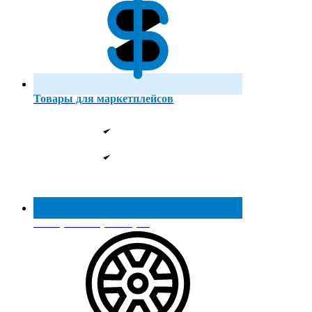
Товары для маркетплейсов
Реестр МинПромТорга