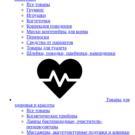
Все товары
Груминг
Игрушки
Когтеточки
Коррекция поведения
Миски контенейры для корма
Переноски
Средства от паразитов
Товары для туалета
Шлейки, поводки, ошейники, намордники
Товары для
здоровья и красоты
Все товары
Косметические приборы
Лампы бактерицидные, очистители-
рециркуляторы
Массажеры, аккупунктурные подушки и коврики