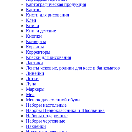
Картографическая продукция
Картон
Кисти для рисования
Клеи
Книги
Книги детские
Кнопки
Конверты
Корзины
Корректоры
Краски для рисования
Ластики
Ленты чековые, ролики для касс и банкоматов
Линейки
Лотки
Лупа
Маркеры
Мел
Мешок для сменной обуви
Наборы настольные
Наборы Первоклассника и Школьника
Наборы подарочные
Наборы чертежные
Наклейки
Ножи канцелярские