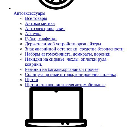
Автоаксессуары
Все товары
Автокосметика
Автоэлектрика, свет
Аптечка
Губки, салфетки
Держатели моб.устройств,органайзеры
Знак аварийной остановки, средства безопасности
Наборы автомобилиста, домкраты, воронки
Накидки на сиденье, чехлы, оплетки руля,
коврики.
Резинки на багажн.органайз.и прочее
Солнцезащитные шторы,тонировочная пленка
Щетки
Щетки стеклоочистителя автомобильные