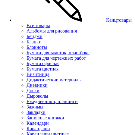
Канцтовары
Все товары
Альбомы для рисования
Бейджи
Бланки
Блокноты
Бумага для заметок, пластбокс
Бумага для чертежных работ
Бумага офисная
Бумага цветная
Визитница
Дидактические материалы
Дневники
Доски
Дыроколы
Ежедневники, планинги
Зажимы
Закладки
Записные книжки
Календари
Карандаши
Карандаши цветные