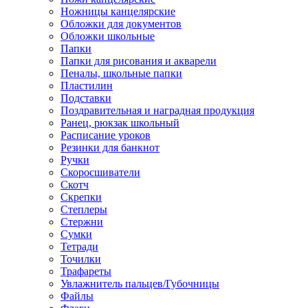
Ножницы канцелярские
Обложки для документов
Обложки школьные
Папки
Папки для рисования и акварели
Пеналы, школьные папки
Пластилин
Подставки
Поздравительная и наградная продукция
Ранец, рюкзак школьный
Расписание уроков
Резинки для банкнот
Ручки
Скоросшиватели
Скотч
Скрепки
Степлеры
Стержни
Сумки
Тетради
Точилки
Трафареты
Увлажнитель пальцев/Губочницы
Файлы