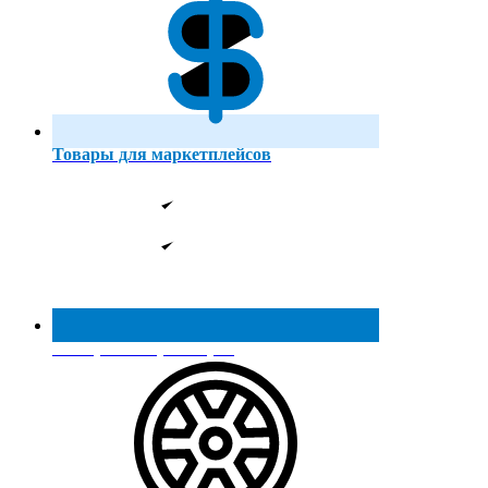
Товары для маркетплейсов
Реестр МинПромТорга