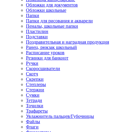
Обложки для документов
Обложки школьные
Папки
Папки для рисования и акварели
Пеналы, школьные папки
Пластилин
Подставки
Поздравительная и наградная продукция
Ранец, рюкзак школьный
Расписание уроков
Резинки для банкнот
Ручки
Скоросшиватели
Скотч
Скрепки
Степлеры
Стержни
Сумки
Тетради
Точилки
Трафареты
Увлажнитель пальцев/Губочницы
Файлы
Флаги