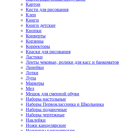
Картон
Кисти для рисования
Клеи
Книги
Книги детские
Кнопки
Конверты
Корзины
Корректоры
Краски для рисования
Ластики
Ленты чековые, ролики для касс и банкоматов
Линейки
Лотки
Лупа
Маркеры
Мел
Мешок для сменной обуви
Наборы настольные
Наборы Первоклассника и Школьника
Наборы подарочные
Наборы чертежные
Наклейки
Ножи канцелярские
Ножницы канцелярские