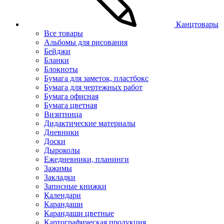
Канцтовары
Все товары
Альбомы для рисования
Бейджи
Бланки
Блокноты
Бумага для заметок, пластбокс
Бумага для чертежных работ
Бумага офисная
Бумага цветная
Визитница
Дидактические материалы
Дневники
Доски
Дыроколы
Ежедневники, планинги
Зажимы
Закладки
Записные книжки
Календари
Карандаши
Карандаши цветные
Картографическая продукция