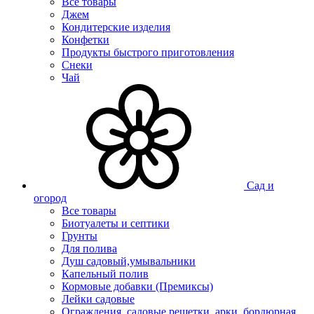
Все товары
Джем
Кондитерские изделия
Конфетки
Продукты быстрого приготовления
Снеки
Чай
Сад и
огород
Все товары
Биотуалеты и септики
Грунты
Для полива
Душ садовый,умывальники
Капельный полив
Кормовые добавки (Премиксы)
Лейки садовые
Ограждения, садовые решетки, арки, бордюрная