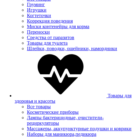
Груминг
Игрушки
Когтеточки
Коррекция поведения
Миски контенейры для корма
Переноски
Средства от паразитов
Товары для туалета
Шлейки, поводки, ошейники, намордники
Товары для
здоровья и красоты
Все товары
Косметические приборы
Лампы бактерицидные, очистители-
рециркуляторы
Массажеры, аккупунктурные подушки и коврики
Наборы для маникюра,педикюра