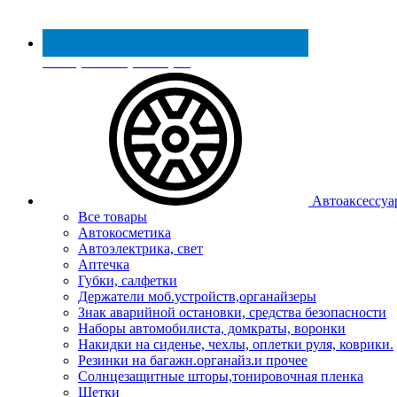
Реестр МинПромТорга
Автоаксессуа
Все товары
Автокосметика
Автоэлектрика, свет
Аптечка
Губки, салфетки
Держатели моб.устройств,органайзеры
Знак аварийной остановки, средства безопасности
Наборы автомобилиста, домкраты, воронки
Накидки на сиденье, чехлы, оплетки руля, коврики.
Резинки на багажн.органайз.и прочее
Солнцезащитные шторы,тонировочная пленка
Щетки