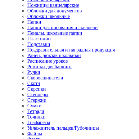
Ножницы канцелярские
Обложки для документов
Обложки школьные
Папки
Папки для рисования и акварели
Пеналы, школьные папки
Пластилин
Подставки
Поздравительная и наградная продукция
Ранец, рюкзак школьный
Расписание уроков
Резинки для банкнот
Ручки
Скоросшиватели
Скотч
Скрепки
Степлеры
Стержни
Сумки
Тетради
Точилки
Трафареты
Увлажнитель пальцев/Губочницы
Файлы