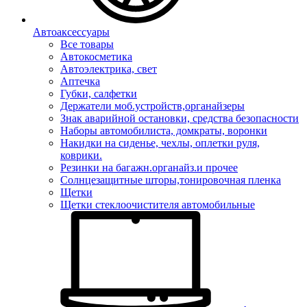
Автоаксессуары
Все товары
Автокосметика
Автоэлектрика, свет
Аптечка
Губки, салфетки
Держатели моб.устройств,органайзеры
Знак аварийной остановки, средства безопасности
Наборы автомобилиста, домкраты, воронки
Накидки на сиденье, чехлы, оплетки руля,
коврики.
Резинки на багажн.органайз.и прочее
Солнцезащитные шторы,тонировочная пленка
Щетки
Щетки стеклоочистителя автомобильные