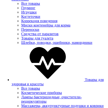
Все товары
Груминг
Игрушки
Когтеточки
Коррекция поведения
Миски контенейры для корма
Переноски
Средства от паразитов
Товары для туалета
Шлейки, поводки, ошейники, намордники
Товары для
здоровья и красоты
Все товары
Косметические приборы
Лампы бактерицидные, очистители-
рециркуляторы
Массажеры, аккупунктурные подушки и коврики