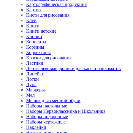
Картографическая продукция
Картон
Кисти для рисования
Клеи
Книги
Книги детские
Кнопки
Конверты
Корзины
Корректоры
Краски для рисования
Ластики
Ленты чековые, ролики для касс и банкоматов
Линейки
Лотки
Лупа
Маркеры
Мел
Мешок для сменной обуви
Наборы настольные
Наборы Первоклассника и Школьника
Наборы подарочные
Наборы чертежные
Наклейки
Ножи канцелярские