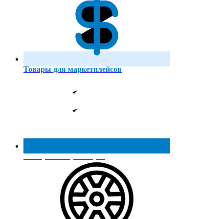
Товары для маркетплейсов
Реестр МинПромТорга