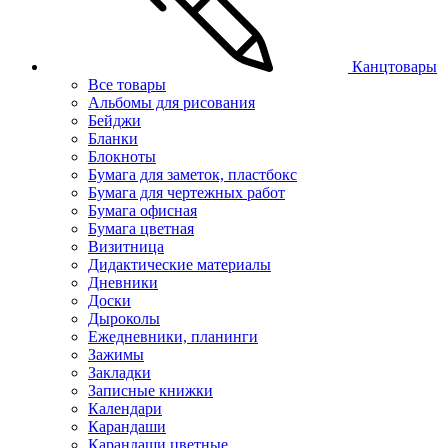
Канцтовары
Все товары
Альбомы для рисования
Бейджи
Бланки
Блокноты
Бумага для заметок, пластбокс
Бумага для чертежных работ
Бумага офисная
Бумага цветная
Визитница
Дидактические материалы
Дневники
Доски
Дыроколы
Ежедневники, планинги
Зажимы
Закладки
Записные книжки
Календари
Карандаши
Карандаши цветные