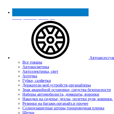
Реестр МинПромТорга
Автоаксессуа
Все товары
Автокосметика
Автоэлектрика, свет
Аптечка
Губки, салфетки
Держатели моб.устройств,органайзеры
Знак аварийной остановки, средства безопасности
Наборы автомобилиста, домкраты, воронки
Накидки на сиденье, чехлы, оплетки руля, коврики.
Резинки на багажн.органайз.и прочее
Солнцезащитные шторы,тонировочная пленка
Щетки