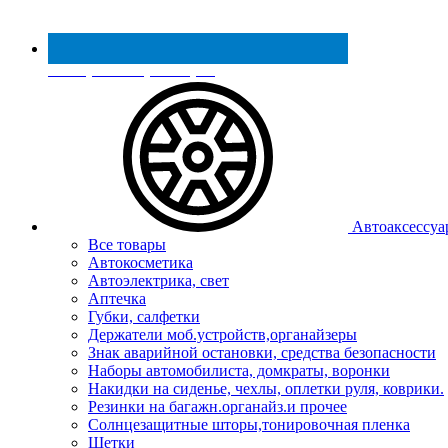
Реестр МинПромТорга
Автоаксессуа
Все товары
Автокосметика
Автоэлектрика, свет
Аптечка
Губки, салфетки
Держатели моб.устройств,органайзеры
Знак аварийной остановки, средства безопасности
Наборы автомобилиста, домкраты, воронки
Накидки на сиденье, чехлы, оплетки руля, коврики.
Резинки на багажн.органайз.и прочее
Солнцезащитные шторы,тонировочная пленка
Щетки