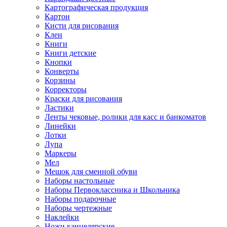
Картографическая продукция
Картон
Кисти для рисования
Клеи
Книги
Книги детские
Кнопки
Конверты
Корзины
Корректоры
Краски для рисования
Ластики
Ленты чековые, ролики для касс и банкоматов
Линейки
Лотки
Лупа
Маркеры
Мел
Мешок для сменной обуви
Наборы настольные
Наборы Первоклассника и Школьника
Наборы подарочные
Наборы чертежные
Наклейки
Ножи канцелярские