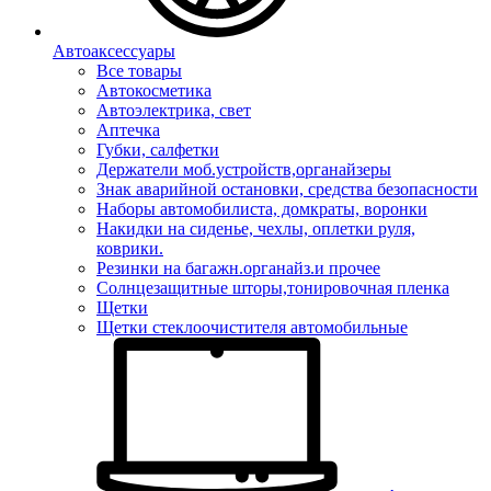
Автоаксессуары
Все товары
Автокосметика
Автоэлектрика, свет
Аптечка
Губки, салфетки
Держатели моб.устройств,органайзеры
Знак аварийной остановки, средства безопасности
Наборы автомобилиста, домкраты, воронки
Накидки на сиденье, чехлы, оплетки руля,
коврики.
Резинки на багажн.органайз.и прочее
Солнцезащитные шторы,тонировочная пленка
Щетки
Щетки стеклоочистителя автомобильные