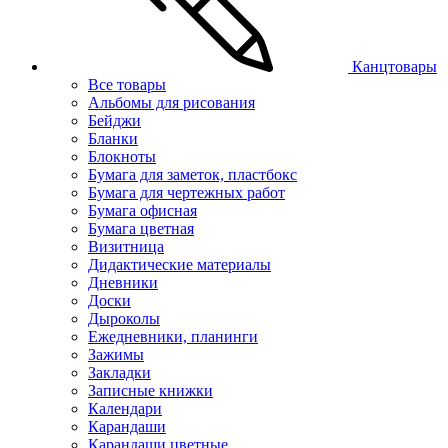
Канцтовары
Все товары
Альбомы для рисования
Бейджи
Бланки
Блокноты
Бумага для заметок, пластбокс
Бумага для чертежных работ
Бумага офисная
Бумага цветная
Визитница
Дидактические материалы
Дневники
Доски
Дыроколы
Ежедневники, планинги
Зажимы
Закладки
Записные книжки
Календари
Карандаши
Карандаши цветные