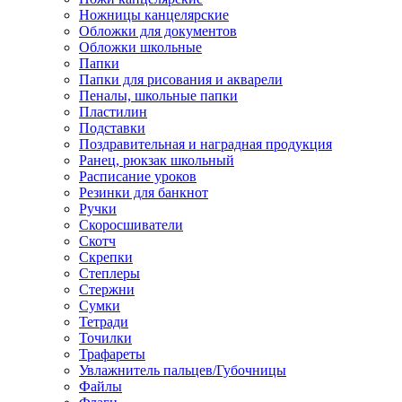
Ножницы канцелярские
Обложки для документов
Обложки школьные
Папки
Папки для рисования и акварели
Пеналы, школьные папки
Пластилин
Подставки
Поздравительная и наградная продукция
Ранец, рюкзак школьный
Расписание уроков
Резинки для банкнот
Ручки
Скоросшиватели
Скотч
Скрепки
Степлеры
Стержни
Сумки
Тетради
Точилки
Трафареты
Увлажнитель пальцев/Губочницы
Файлы