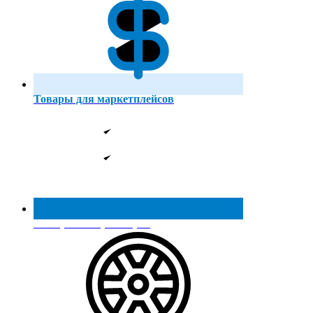
Товары для маркетплейсов
Реестр МинПромТорга