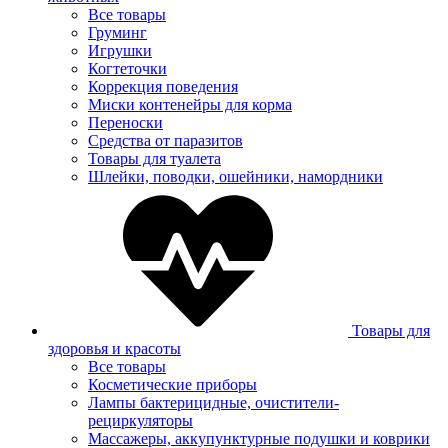
Все товары
Груминг
Игрушки
Когтеточки
Коррекция поведения
Миски контенейры для корма
Переноски
Средства от паразитов
Товары для туалета
Шлейки, поводки, ошейники, намордники
Товары для
здоровья и красоты
Все товары
Косметические приборы
Лампы бактерицидные, очистители-
рециркуляторы
Массажеры, аккупунктурные подушки и коврики