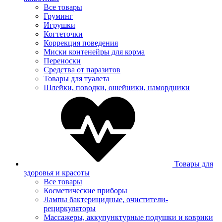
Все товары
Груминг
Игрушки
Когтеточки
Коррекция поведения
Миски контенейры для корма
Переноски
Средства от паразитов
Товары для туалета
Шлейки, поводки, ошейники, намордники
Товары для
здоровья и красоты
Все товары
Косметические приборы
Лампы бактерицидные, очистители-
рециркуляторы
Массажеры, аккупунктурные подушки и коврики