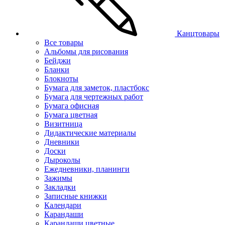
Канцтовары
Все товары
Альбомы для рисования
Бейджи
Бланки
Блокноты
Бумага для заметок, пластбокс
Бумага для чертежных работ
Бумага офисная
Бумага цветная
Визитница
Дидактические материалы
Дневники
Доски
Дыроколы
Ежедневники, планинги
Зажимы
Закладки
Записные книжки
Календари
Карандаши
Карандаши цветные