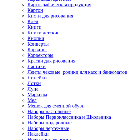
Картографическая продукция
Картон
Кисти для рисования
Клеи
Книги
Книги детские
Кнопки
Конверты
Корзины
Корректоры
Краски для рисования
Ластики
Ленты чековые, ролики для касс и банкоматов
Линейки
Лотки
Лупа
Маркеры
Мел
Мешок для сменной обуви
Наборы настольные
Наборы Первоклассника и Школьника
Наборы подарочные
Наборы чертежные
Наклейки
Ножи канцелярские