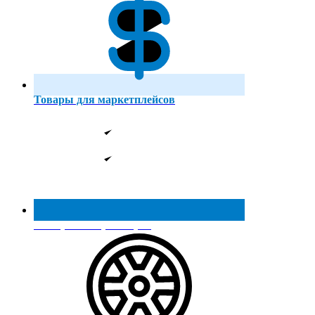
Товары для маркетплейсов
Реестр МинПромТорга