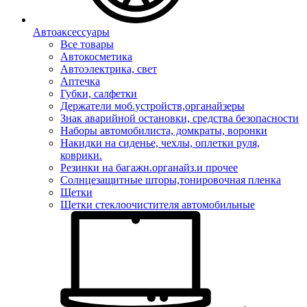
Автоаксессуары
Все товары
Автокосметика
Автоэлектрика, свет
Аптечка
Губки, салфетки
Держатели моб.устройств,органайзеры
Знак аварийной остановки, средства безопасности
Наборы автомобилиста, домкраты, воронки
Накидки на сиденье, чехлы, оплетки руля,
коврики.
Резинки на багажн.органайз.и прочее
Солнцезащитные шторы,тонировочная пленка
Щетки
Щетки стеклоочистителя автомобильные