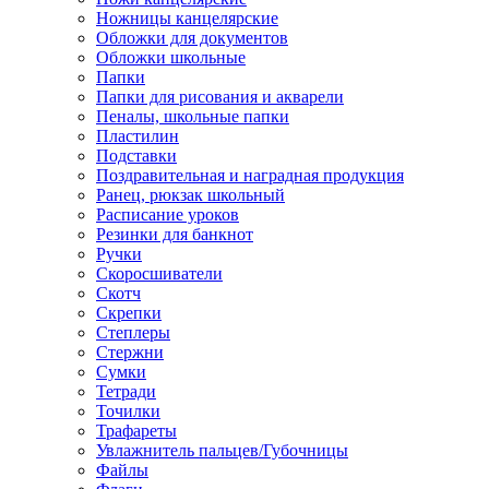
Ножницы канцелярские
Обложки для документов
Обложки школьные
Папки
Папки для рисования и акварели
Пеналы, школьные папки
Пластилин
Подставки
Поздравительная и наградная продукция
Ранец, рюкзак школьный
Расписание уроков
Резинки для банкнот
Ручки
Скоросшиватели
Скотч
Скрепки
Степлеры
Стержни
Сумки
Тетради
Точилки
Трафареты
Увлажнитель пальцев/Губочницы
Файлы