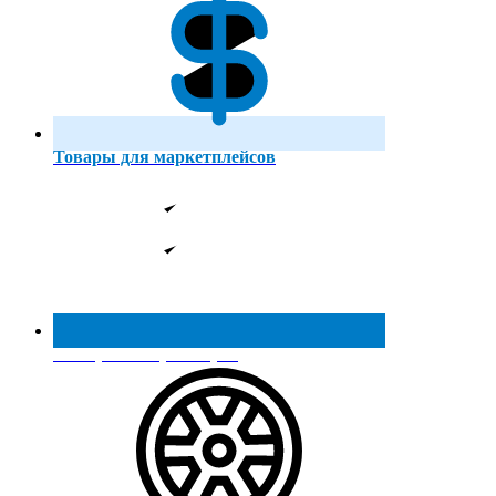
Товары для маркетплейсов
Реестр МинПромТорга