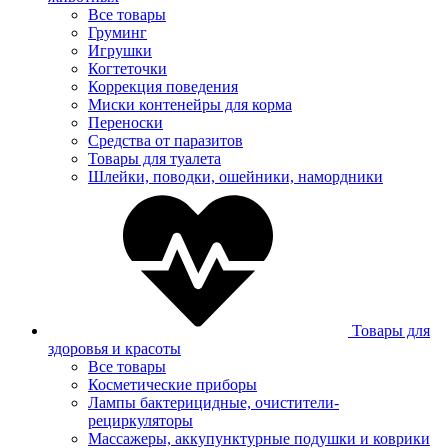
Все товары
Груминг
Игрушки
Когтеточки
Коррекция поведения
Миски контенейры для корма
Переноски
Средства от паразитов
Товары для туалета
Шлейки, поводки, ошейники, намордники
Товары для
здоровья и красоты
Все товары
Косметические приборы
Лампы бактерицидные, очистители-
рециркуляторы
Массажеры, аккупунктурные подушки и коврики