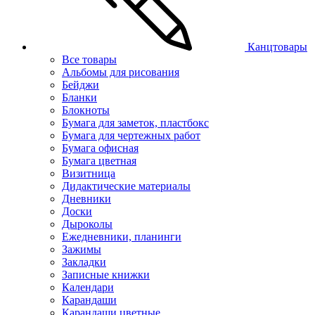
Канцтовары
Все товары
Альбомы для рисования
Бейджи
Бланки
Блокноты
Бумага для заметок, пластбокс
Бумага для чертежных работ
Бумага офисная
Бумага цветная
Визитница
Дидактические материалы
Дневники
Доски
Дыроколы
Ежедневники, планинги
Зажимы
Закладки
Записные книжки
Календари
Карандаши
Карандаши цветные