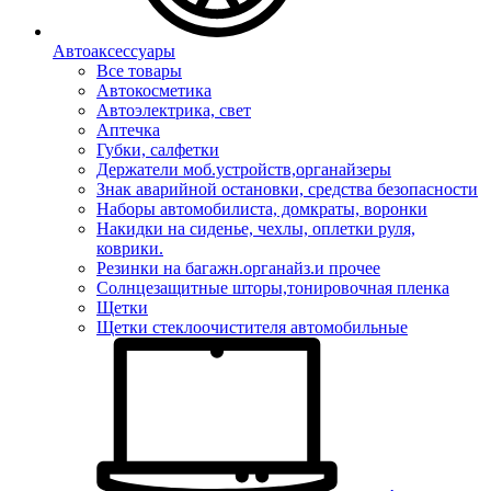
Автоаксессуары
Все товары
Автокосметика
Автоэлектрика, свет
Аптечка
Губки, салфетки
Держатели моб.устройств,органайзеры
Знак аварийной остановки, средства безопасности
Наборы автомобилиста, домкраты, воронки
Накидки на сиденье, чехлы, оплетки руля,
коврики.
Резинки на багажн.органайз.и прочее
Солнцезащитные шторы,тонировочная пленка
Щетки
Щетки стеклоочистителя автомобильные