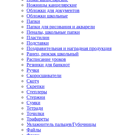
Ножницы канцелярские
Обложки для документов
Обложки школьные
Папки
Папки для рисования и акварели
Пеналы, школьные папки
Пластилин
Подставки
Поздравительная и наградная продукция
Ранец, рюкзак школьный
Расписание уроков
Резинки для банкнот
Ручки
Скоросшиватели
Скотч
Скрепки
Степлеры
Стержни
Сумки
Тетради
Точилки
Трафареты
Увлажнитель пальцев/Губочницы
Файлы