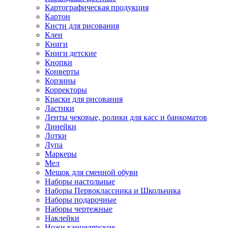
Картографическая продукция
Картон
Кисти для рисования
Клеи
Книги
Книги детские
Кнопки
Конверты
Корзины
Корректоры
Краски для рисования
Ластики
Ленты чековые, ролики для касс и банкоматов
Линейки
Лотки
Лупа
Маркеры
Мел
Мешок для сменной обуви
Наборы настольные
Наборы Первоклассника и Школьника
Наборы подарочные
Наборы чертежные
Наклейки
Ножи канцелярские