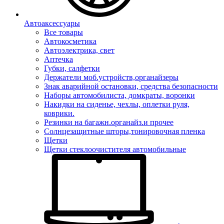
Автоаксессуары
Все товары
Автокосметика
Автоэлектрика, свет
Аптечка
Губки, салфетки
Держатели моб.устройств,органайзеры
Знак аварийной остановки, средства безопасности
Наборы автомобилиста, домкраты, воронки
Накидки на сиденье, чехлы, оплетки руля,
коврики.
Резинки на багажн.органайз.и прочее
Солнцезащитные шторы,тонировочная пленка
Щетки
Щетки стеклоочистителя автомобильные