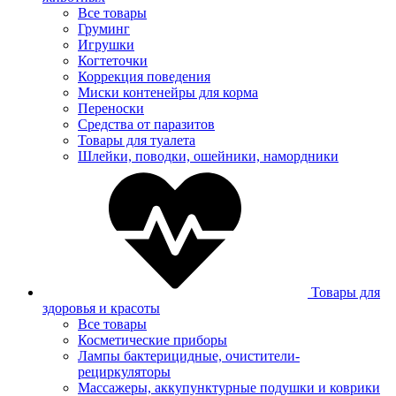
Все товары
Груминг
Игрушки
Когтеточки
Коррекция поведения
Миски контенейры для корма
Переноски
Средства от паразитов
Товары для туалета
Шлейки, поводки, ошейники, намордники
Товары для
здоровья и красоты
Все товары
Косметические приборы
Лампы бактерицидные, очистители-
рециркуляторы
Массажеры, аккупунктурные подушки и коврики