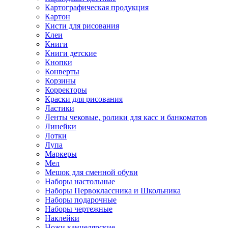
Картографическая продукция
Картон
Кисти для рисования
Клеи
Книги
Книги детские
Кнопки
Конверты
Корзины
Корректоры
Краски для рисования
Ластики
Ленты чековые, ролики для касс и банкоматов
Линейки
Лотки
Лупа
Маркеры
Мел
Мешок для сменной обуви
Наборы настольные
Наборы Первоклассника и Школьника
Наборы подарочные
Наборы чертежные
Наклейки
Ножи канцелярские