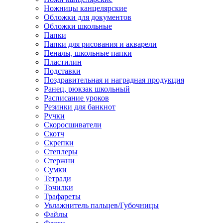
Ножницы канцелярские
Обложки для документов
Обложки школьные
Папки
Папки для рисования и акварели
Пеналы, школьные папки
Пластилин
Подставки
Поздравительная и наградная продукция
Ранец, рюкзак школьный
Расписание уроков
Резинки для банкнот
Ручки
Скоросшиватели
Скотч
Скрепки
Степлеры
Стержни
Сумки
Тетради
Точилки
Трафареты
Увлажнитель пальцев/Губочницы
Файлы