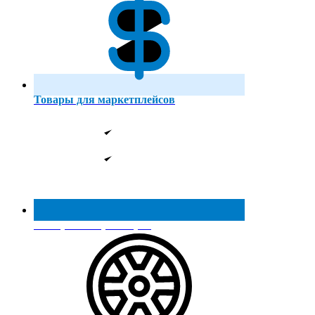
Товары для маркетплейсов
Реестр МинПромТорга