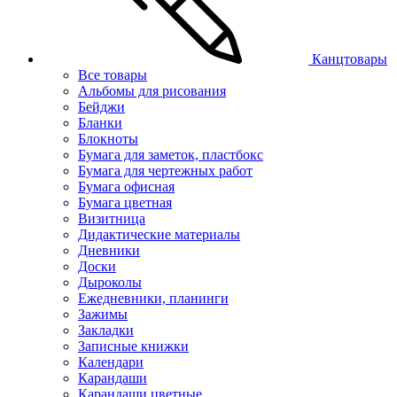
Канцтовары
Все товары
Альбомы для рисования
Бейджи
Бланки
Блокноты
Бумага для заметок, пластбокс
Бумага для чертежных работ
Бумага офисная
Бумага цветная
Визитница
Дидактические материалы
Дневники
Доски
Дыроколы
Ежедневники, планинги
Зажимы
Закладки
Записные книжки
Календари
Карандаши
Карандаши цветные