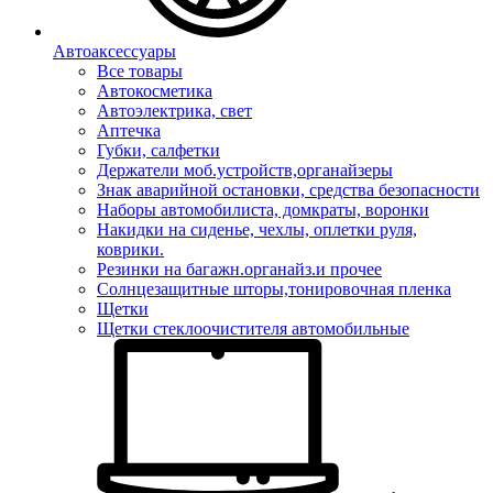
Автоаксессуары
Все товары
Автокосметика
Автоэлектрика, свет
Аптечка
Губки, салфетки
Держатели моб.устройств,органайзеры
Знак аварийной остановки, средства безопасности
Наборы автомобилиста, домкраты, воронки
Накидки на сиденье, чехлы, оплетки руля,
коврики.
Резинки на багажн.органайз.и прочее
Солнцезащитные шторы,тонировочная пленка
Щетки
Щетки стеклоочистителя автомобильные