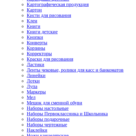
Картографическая продукция
Картон
Кисти для рисования
Клеи
Книги
Книги детские
Кнопки
Конверты
Корзины
Корректоры
Краски для рисования
Ластики
Ленты чековые, ролики для касс и банкоматов
Линейки
Лотки
Лупа
Маркеры
Мел
Мешок для сменной обуви
Наборы настольные
Наборы Первоклассника и Школьника
Наборы подарочные
Наборы чертежные
Наклейки
Ножи канцелярские