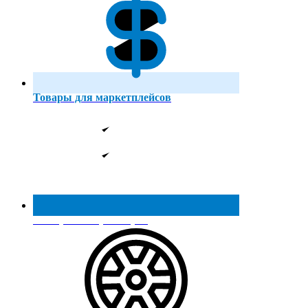
Товары для маркетплейсов
Реестр МинПромТорга