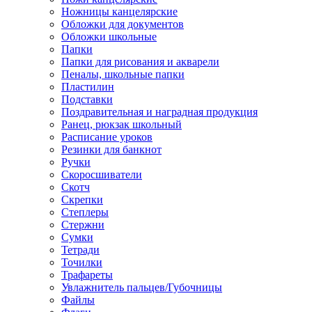
Ножницы канцелярские
Обложки для документов
Обложки школьные
Папки
Папки для рисования и акварели
Пеналы, школьные папки
Пластилин
Подставки
Поздравительная и наградная продукция
Ранец, рюкзак школьный
Расписание уроков
Резинки для банкнот
Ручки
Скоросшиватели
Скотч
Скрепки
Степлеры
Стержни
Сумки
Тетради
Точилки
Трафареты
Увлажнитель пальцев/Губочницы
Файлы