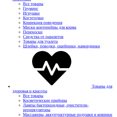
Все товары
Груминг
Игрушки
Когтеточки
Коррекция поведения
Миски контенейры для корма
Переноски
Средства от паразитов
Товары для туалета
Шлейки, поводки, ошейники, намордники
Товары для
здоровья и красоты
Все товары
Косметические приборы
Лампы бактерицидные, очистители-
рециркуляторы
Массажеры, аккупунктурные подушки и коврики