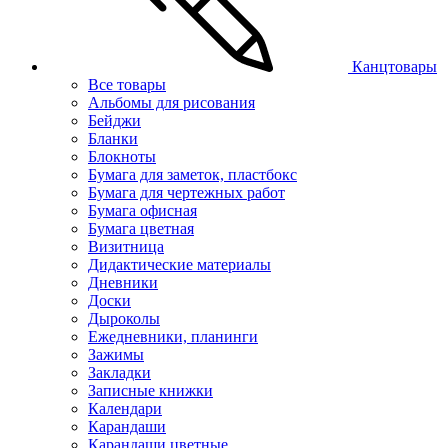
Канцтовары
Все товары
Альбомы для рисования
Бейджи
Бланки
Блокноты
Бумага для заметок, пластбокс
Бумага для чертежных работ
Бумага офисная
Бумага цветная
Визитница
Дидактические материалы
Дневники
Доски
Дыроколы
Ежедневники, планинги
Зажимы
Закладки
Записные книжки
Календари
Карандаши
Карандаши цветные