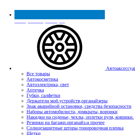
Реестр МинПромТорга
Автоаксессуа
Все товары
Автокосметика
Автоэлектрика, свет
Аптечка
Губки, салфетки
Держатели моб.устройств,органайзеры
Знак аварийной остановки, средства безопасности
Наборы автомобилиста, домкраты, воронки
Накидки на сиденье, чехлы, оплетки руля, коврики.
Резинки на багажн.органайз.и прочее
Солнцезащитные шторы,тонировочная пленка
Щетки