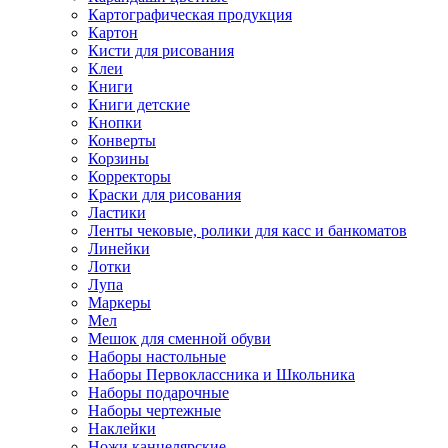
Картографическая продукция
Картон
Кисти для рисования
Клеи
Книги
Книги детские
Кнопки
Конверты
Корзины
Корректоры
Краски для рисования
Ластики
Ленты чековые, ролики для касс и банкоматов
Линейки
Лотки
Лупа
Маркеры
Мел
Мешок для сменной обуви
Наборы настольные
Наборы Первоклассника и Школьника
Наборы подарочные
Наборы чертежные
Наклейки
Ножи канцелярские