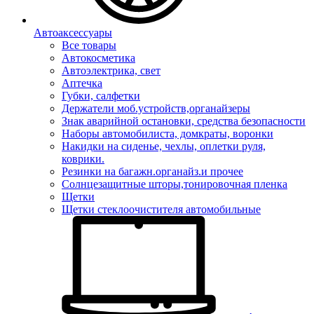
Автоаксессуары
Все товары
Автокосметика
Автоэлектрика, свет
Аптечка
Губки, салфетки
Держатели моб.устройств,органайзеры
Знак аварийной остановки, средства безопасности
Наборы автомобилиста, домкраты, воронки
Накидки на сиденье, чехлы, оплетки руля,
коврики.
Резинки на багажн.органайз.и прочее
Солнцезащитные шторы,тонировочная пленка
Щетки
Щетки стеклоочистителя автомобильные