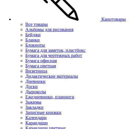
Канцтовары
Все товары
Альбомы для рисования
Бейджи
Бланки
Блокноты
Бумага для заметок, пластбокс
Бумага для чертежных работ
Бумага офисная
Бумага цветная
Визитница
Дидактические материалы
Дневники
Доски
Дыроколы
Ежедневники, планинги
Зажимы
Закладки
Записные книжки
Календари
Карандаши
Карандаши цветные