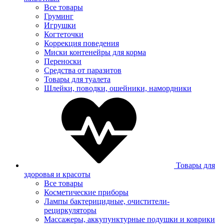
Все товары
Груминг
Игрушки
Когтеточки
Коррекция поведения
Миски контенейры для корма
Переноски
Средства от паразитов
Товары для туалета
Шлейки, поводки, ошейники, намордники
Товары для
здоровья и красоты
Все товары
Косметические приборы
Лампы бактерицидные, очистители-
рециркуляторы
Массажеры, аккупунктурные подушки и коврики