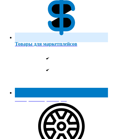
Товары для маркетплейсов
Реестр МинПромТорга