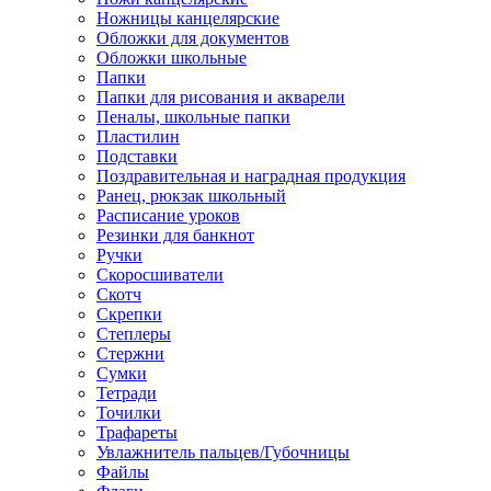
Ножницы канцелярские
Обложки для документов
Обложки школьные
Папки
Папки для рисования и акварели
Пеналы, школьные папки
Пластилин
Подставки
Поздравительная и наградная продукция
Ранец, рюкзак школьный
Расписание уроков
Резинки для банкнот
Ручки
Скоросшиватели
Скотч
Скрепки
Степлеры
Стержни
Сумки
Тетради
Точилки
Трафареты
Увлажнитель пальцев/Губочницы
Файлы