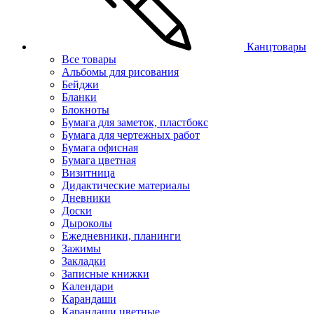
Канцтовары
Все товары
Альбомы для рисования
Бейджи
Бланки
Блокноты
Бумага для заметок, пластбокс
Бумага для чертежных работ
Бумага офисная
Бумага цветная
Визитница
Дидактические материалы
Дневники
Доски
Дыроколы
Ежедневники, планинги
Зажимы
Закладки
Записные книжки
Календари
Карандаши
Карандаши цветные