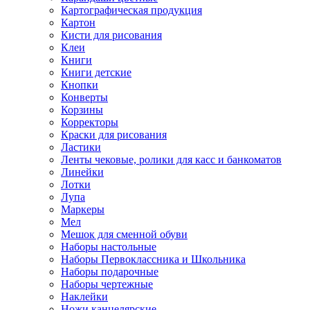
Картографическая продукция
Картон
Кисти для рисования
Клеи
Книги
Книги детские
Кнопки
Конверты
Корзины
Корректоры
Краски для рисования
Ластики
Ленты чековые, ролики для касс и банкоматов
Линейки
Лотки
Лупа
Маркеры
Мел
Мешок для сменной обуви
Наборы настольные
Наборы Первоклассника и Школьника
Наборы подарочные
Наборы чертежные
Наклейки
Ножи канцелярские