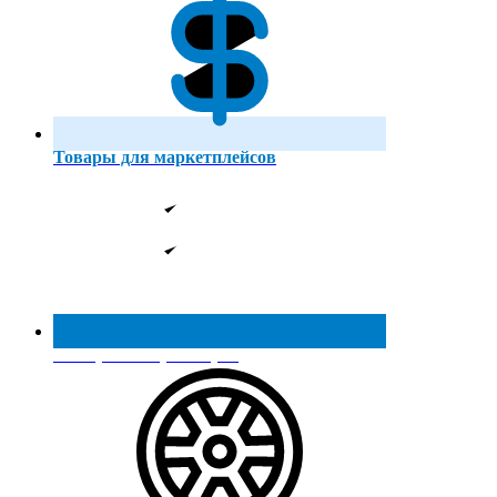
Товары для маркетплейсов
Реестр МинПромТорга