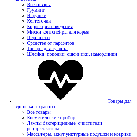
Все товары
Груминг
Игрушки
Когтеточки
Коррекция поведения
Миски контенейры для корма
Переноски
Средства от паразитов
Товары для туалета
Шлейки, поводки, ошейники, намордники
Товары для
здоровья и красоты
Все товары
Косметические приборы
Лампы бактерицидные, очистители-
рециркуляторы
Массажеры, аккупунктурные подушки и коврики