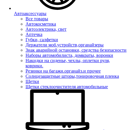
Автоаксессуары
Все товары
Автокосметика
Автоэлектрика, свет
Аптечка
Губки, салфетки
Держатели моб.устройств,органайзеры
Знак аварийной остановки, средства безопасности
Наборы автомобилиста, домкраты, воронки
Накидки на сиденье, чехлы, оплетки руля,
коврики.
Резинки на багажн.органайз.и прочее
Солнцезащитные шторы,тонировочная пленка
Щетки
Щетки стеклоочистителя автомобильные