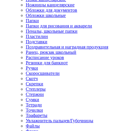
Ножницы канцелярские
Обложки для документов
Обложки школьные
Папки
Папки для рисования и акварели
Пеналы, школьные папки
Пластилин
Подставки
Поздравительная и наградная продукция
Ранец, рюкзак школьный
Расписание уроков
Резинки для банкнот
Ручки
Скоросшиватели
Скотч
Скрепки
Степлеры
Стержни
Сумки
Тетради
Точилки
Трафареты
Увлажнитель пальцев/Губочницы
Файлы