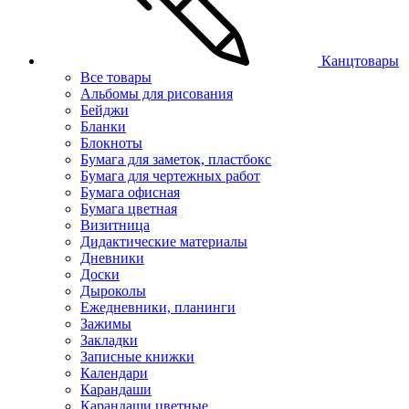
Канцтовары
Все товары
Альбомы для рисования
Бейджи
Бланки
Блокноты
Бумага для заметок, пластбокс
Бумага для чертежных работ
Бумага офисная
Бумага цветная
Визитница
Дидактические материалы
Дневники
Доски
Дыроколы
Ежедневники, планинги
Зажимы
Закладки
Записные книжки
Календари
Карандаши
Карандаши цветные