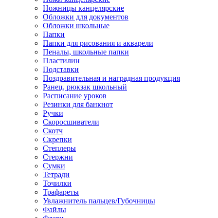
Ножницы канцелярские
Обложки для документов
Обложки школьные
Папки
Папки для рисования и акварели
Пеналы, школьные папки
Пластилин
Подставки
Поздравительная и наградная продукция
Ранец, рюкзак школьный
Расписание уроков
Резинки для банкнот
Ручки
Скоросшиватели
Скотч
Скрепки
Степлеры
Стержни
Сумки
Тетради
Точилки
Трафареты
Увлажнитель пальцев/Губочницы
Файлы