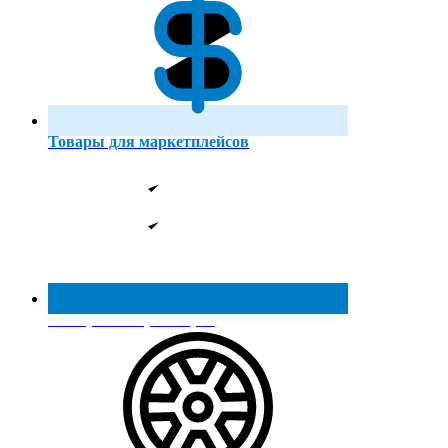
Товары для маркетплейсов
Реестр МинПромТорга