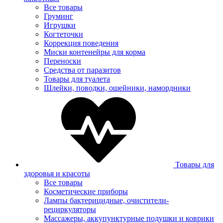
Все товары
Груминг
Игрушки
Когтеточки
Коррекция поведения
Миски контенейры для корма
Переноски
Средства от паразитов
Товары для туалета
Шлейки, поводки, ошейники, намордники
Товары для
здоровья и красоты
Все товары
Косметические приборы
Лампы бактерицидные, очистители-
рециркуляторы
Массажеры, аккупунктурные подушки и коврики