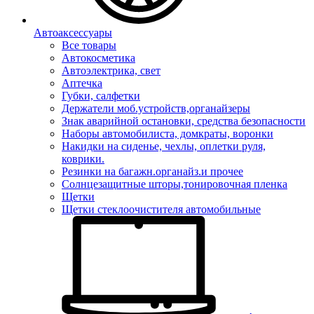
Автоаксессуары
Все товары
Автокосметика
Автоэлектрика, свет
Аптечка
Губки, салфетки
Держатели моб.устройств,органайзеры
Знак аварийной остановки, средства безопасности
Наборы автомобилиста, домкраты, воронки
Накидки на сиденье, чехлы, оплетки руля,
коврики.
Резинки на багажн.органайз.и прочее
Солнцезащитные шторы,тонировочная пленка
Щетки
Щетки стеклоочистителя автомобильные