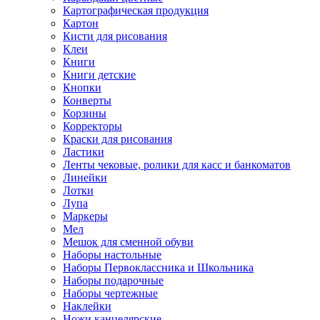
Картографическая продукция
Картон
Кисти для рисования
Клеи
Книги
Книги детские
Кнопки
Конверты
Корзины
Корректоры
Краски для рисования
Ластики
Ленты чековые, ролики для касс и банкоматов
Линейки
Лотки
Лупа
Маркеры
Мел
Мешок для сменной обуви
Наборы настольные
Наборы Первоклассника и Школьника
Наборы подарочные
Наборы чертежные
Наклейки
Ножи канцелярские