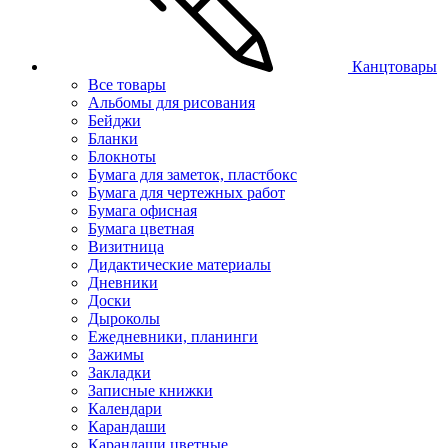
Канцтовары
Все товары
Альбомы для рисования
Бейджи
Бланки
Блокноты
Бумага для заметок, пластбокс
Бумага для чертежных работ
Бумага офисная
Бумага цветная
Визитница
Дидактические материалы
Дневники
Доски
Дыроколы
Ежедневники, планинги
Зажимы
Закладки
Записные книжки
Календари
Карандаши
Карандаши цветные