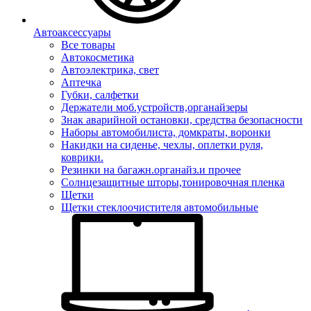
Автоаксессуары
Все товары
Автокосметика
Автоэлектрика, свет
Аптечка
Губки, салфетки
Держатели моб.устройств,органайзеры
Знак аварийной остановки, средства безопасности
Наборы автомобилиста, домкраты, воронки
Накидки на сиденье, чехлы, оплетки руля,
коврики.
Резинки на багажн.органайз.и прочее
Солнцезащитные шторы,тонировочная пленка
Щетки
Щетки стеклоочистителя автомобильные