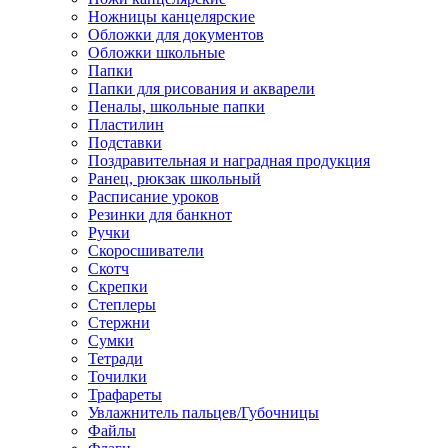
Ножницы канцелярские
Обложки для документов
Обложки школьные
Папки
Папки для рисования и акварели
Пеналы, школьные папки
Пластилин
Подставки
Поздравительная и наградная продукция
Ранец, рюкзак школьный
Расписание уроков
Резинки для банкнот
Ручки
Скоросшиватели
Скотч
Скрепки
Степлеры
Стержни
Сумки
Тетради
Точилки
Трафареты
Увлажнитель пальцев/Губочницы
Файлы