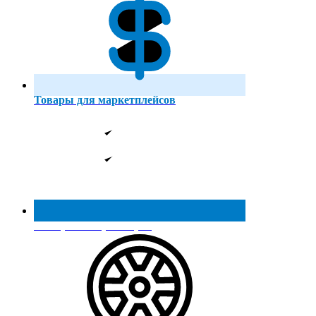
Товары для маркетплейсов
Реестр МинПромТорга