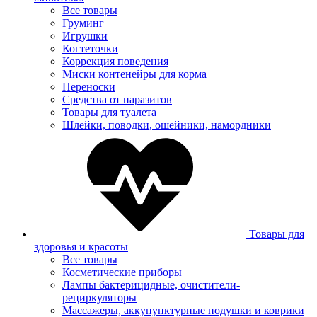
Все товары
Груминг
Игрушки
Когтеточки
Коррекция поведения
Миски контенейры для корма
Переноски
Средства от паразитов
Товары для туалета
Шлейки, поводки, ошейники, намордники
Товары для
здоровья и красоты
Все товары
Косметические приборы
Лампы бактерицидные, очистители-
рециркуляторы
Массажеры, аккупунктурные подушки и коврики